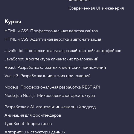
инженерия
b
a
e
m
Современная UI-инженерия
Курсы
HTML и CSS.
Профессиональная вёрстка сайтов
HTML и CSS.
Адаптивная вёрстка и автоматизация
JavaScript.
Профессиональная разработка веб-интерфейсов
JavaScript.
Архитектура клиентских приложений
React.
Разработка сложных клиентских приложений
Vue.js 3.
Разработка клиентских приложений
Node.js.
Профессиональная разработка REST API
Node.js и Nest.js.
Микросервисная архитектура
Разработка с AI-агентами: инженерный подход
Анимация для фронтендеров
TypeScript. Теория типов
Алгоритмы и структуры данных