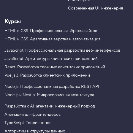
инженерия
b
a
e
m
Современная UI-инженерия
Курсы
HTML и CSS.
Профессиональная вёрстка сайтов
HTML и CSS.
Адаптивная вёрстка и автоматизация
JavaScript.
Профессиональная разработка веб-интерфейсов
JavaScript.
Архитектура клиентских приложений
React.
Разработка сложных клиентских приложений
Vue.js 3.
Разработка клиентских приложений
Node.js.
Профессиональная разработка REST API
Node.js и Nest.js.
Микросервисная архитектура
Разработка с AI-агентами: инженерный подход
Анимация для фронтендеров
TypeScript. Теория типов
Алгоритмы и структуры данных