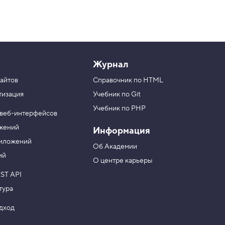
Журнал
айтов
Справочник по HTML
тизация
Учебник по Git
Учебник по PHP
 веб-интерфейсов
ожений
Информация
риложений
Об Академии
ий
О центре карьеры
ST API
тура
одход