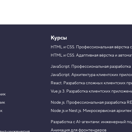
Курсы
HTML и CSS.
Профессиональная вёрстка с
HTML и CSS.
Адаптивная вёрстка и автома
JavaScript.
Профессиональная разработка
JavaScript.
Архитектура клиентских прил
React.
Разработка сложных клиентских п
Vue.js 3.
Разработка клиентских приложен
чик
чик
Node.js.
Профессиональная разработка RE
ик
Node.js и Nest.js.
Микросервисная архитек
Разработка с AI-агентами: инженерный п
Анимация для фронтендеров
енд-инженерия