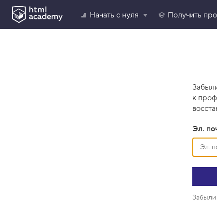
Начать с нуля
Получить пр
Забыли
к проф
восста
Эл. по
Забыли 