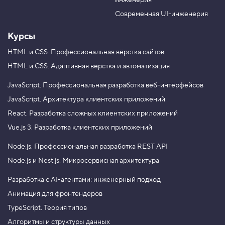
инженерия
b
a
e
m
Современная UI-инженерия
Курсы
HTML и CSS.
Профессиональная вёрстка сайтов
HTML и CSS.
Адаптивная вёрстка и автоматизация
JavaScript.
Профессиональная разработка веб-интерфейсов
JavaScript.
Архитектура клиентских приложений
React.
Разработка сложных клиентских приложений
Vue.js 3.
Разработка клиентских приложений
Node.js.
Профессиональная разработка REST API
Node.js и Nest.js.
Микросервисная архитектура
Разработка с AI-агентами: инженерный подход
Анимация для фронтендеров
TypeScript. Теория типов
Алгоритмы и структуры данных