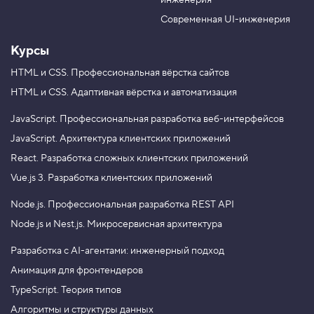
инженерия
b
a
e
m
Современная UI-инженерия
Курсы
HTML и CSS.
Профессиональная вёрстка сайтов
HTML и CSS.
Адаптивная вёрстка и автоматизация
JavaScript.
Профессиональная разработка веб-интерфейсов
JavaScript.
Архитектура клиентских приложений
React.
Разработка сложных клиентских приложений
Vue.js 3.
Разработка клиентских приложений
Node.js.
Профессиональная разработка REST API
Node.js и Nest.js.
Микросервисная архитектура
Разработка с AI-агентами: инженерный подход
Анимация для фронтендеров
TypeScript. Теория типов
Алгоритмы и структуры данных