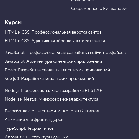
инженерия
b
a
e
m
Современная UI-инженерия
Курсы
HTML и CSS.
Профессиональная вёрстка сайтов
HTML и CSS.
Адаптивная вёрстка и автоматизация
JavaScript.
Профессиональная разработка веб-интерфейсов
JavaScript.
Архитектура клиентских приложений
React.
Разработка сложных клиентских приложений
Vue.js 3.
Разработка клиентских приложений
Node.js.
Профессиональная разработка REST API
Node.js и Nest.js.
Микросервисная архитектура
Разработка с AI-агентами: инженерный подход
Анимация для фронтендеров
TypeScript. Теория типов
Алгоритмы и структуры данных