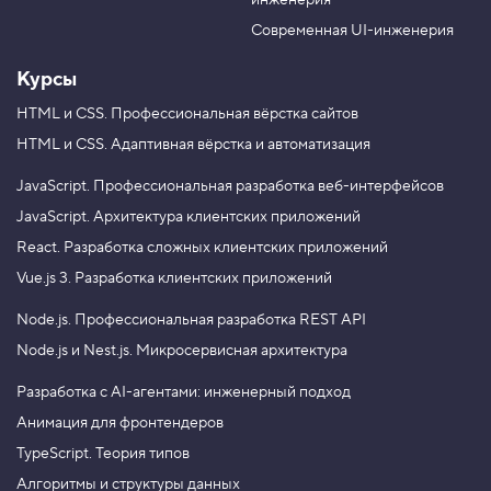
инженерия
b
a
e
m
Современная UI-инженерия
Курсы
HTML и CSS.
Профессиональная вёрстка сайтов
HTML и CSS.
Адаптивная вёрстка и автоматизация
JavaScript.
Профессиональная разработка веб-интерфейсов
JavaScript.
Архитектура клиентских приложений
React.
Разработка сложных клиентских приложений
Vue.js 3.
Разработка клиентских приложений
Node.js.
Профессиональная разработка REST API
Node.js и Nest.js.
Микросервисная архитектура
Разработка с AI-агентами: инженерный подход
Анимация для фронтендеров
TypeScript. Теория типов
Алгоритмы и структуры данных