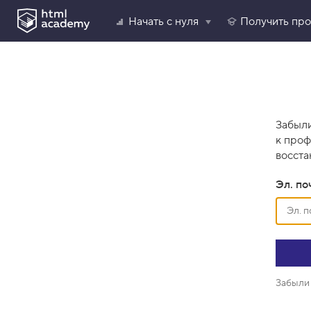
Начать с нуля
Получить пр
Забыли
к проф
восста
Эл. по
Забыли 