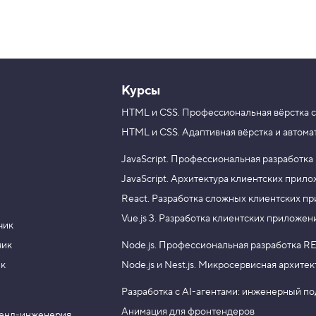
Курсы
HTML и CSS.
Профессиональная вёрстка с
HTML и CSS.
Адаптивная вёрстка и автома
JavaScript.
Профессиональная разработка
JavaScript.
Архитектура клиентских прил
React.
Разработка сложных клиентских п
Vue.js 3.
Разработка клиентских приложен
чик
чик
Node.js.
Профессиональная разработка RE
ик
Node.js и Nest.js.
Микросервисная архитек
Разработка с AI-агентами: инженерный п
Анимация для фронтендеров
енд-инженерия