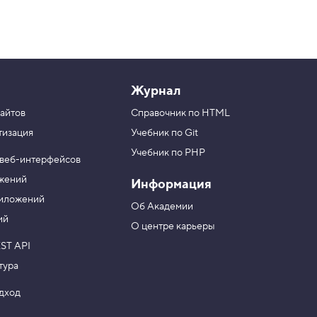
Журнал
айтов
Справочник по HTML
тизация
Учебник по Git
Учебник по PHP
 веб-интерфейсов
ожений
Информация
риложений
Об Академии
ий
О центре карьеры
ST API
тура
одход