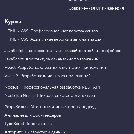
инженерия
b
a
e
m
Современная UI-инженерия
Курсы
HTML и CSS.
Профессиональная вёрстка сайтов
HTML и CSS.
Адаптивная вёрстка и автоматизация
JavaScript.
Профессиональная разработка веб-интерфейсов
JavaScript.
Архитектура клиентских приложений
React.
Разработка сложных клиентских приложений
Vue.js 3.
Разработка клиентских приложений
Node.js.
Профессиональная разработка REST API
Node.js и Nest.js.
Микросервисная архитектура
Разработка с AI-агентами: инженерный подход
Анимация для фронтендеров
TypeScript. Теория типов
Алгоритмы и структуры данных