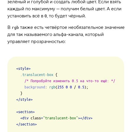
зелёный и голубой и создать любой цвет. Если взять
каждый по максимуму — получим белый цвет. А если
установить всё в
, то будет чёрный.
0
В
также есть четвёртое необязательное значение
rgb
для так называемого альфа-канала, который
управляет прозрачностью:
<
style
>
.translucent-box
 {

/* Попробуйте изменить 0.5 на что-то ещё: */
background
: 
rgb
(
255
0
0
 / 
0.5
);

</
style
>
<
section
>
<
div
class
=
"translucent-box"
>
</
div
>
</
section
>