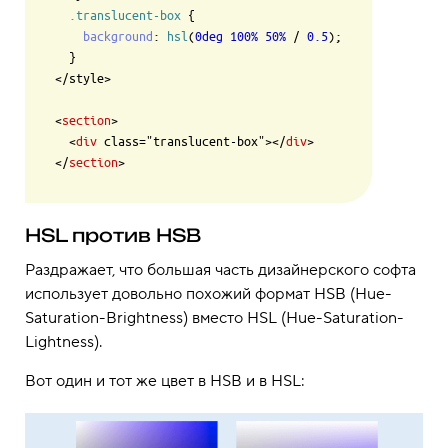
.translucent-box
 {

background
: 
hsl
(
0deg
100%
50%
 / 
0.5
);

  }

</style>

<
section
>

  <
div
 class="translucent-box"></
div
>

</
section
HSL против HSB
Раздражает, что большая часть дизайнерского софта
использует довольно похожий формат HSB (Hue-
Saturation-Brightness) вместо HSL (Hue-Saturation-
Lightness).
Вот один и тот же цвет в HSB и в HSL: