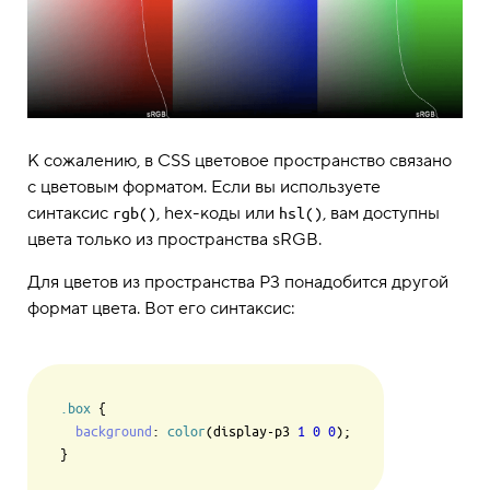
К сожалению, в CSS цветовое пространство связано
с цветовым форматом. Если вы используете
синтаксис
, hex-коды или
, вам доступны
rgb()
hsl()
цвета только из пространства sRGB.
Для цветов из пространства P3 понадобится другой
формат цвета. Вот его синтаксис:
.box
 {

background
: 
color
(display-p3 
1
0
0
);
