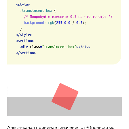
<
style
>
.translucent-box
 {

/* Попробуйте изменить 0.5 на что-то ещё: */
background
: 
rgb
(
255
0
0
 / 
0.5
);

</
style
>
<
section
>
<
div
class
=
"translucent-box"
>
</
div
>
</
section
>
Альфа-канал принимает значения от
(полностью
0