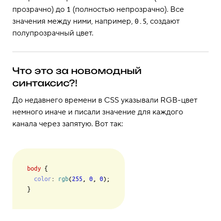
прозрачно) до
(полностью непрозрачно). Все
1
значения между ними, например,
, создают
0.5
полупрозрачный цвет.
Что это за новомодный
синтаксис?!
До недавнего времени в CSS указывали RGB-цвет
немного иначе и писали значение для каждого
канала через запятую. Вот так:
body
 {

color
: 
rgb
(
255
, 
0
, 
0
);
