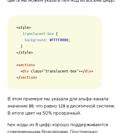
цвета мы можем указать hex-код
из восьми цифр:
<style>

.translucent-box
 {

background
: 
#FFFF0080
;

  }

</style>

<
section
>

  <
div
 class="translucent-box"></
div
>

</
section
В этом примере мы указали для альфа-канала
значение
, что равно
в десятичной системе.
80
128
В итоге цвет на 50% прозрачный.
hex-коды из 8 цифр хорошо поддерживаются
современными браузерами.
Грустненько
,