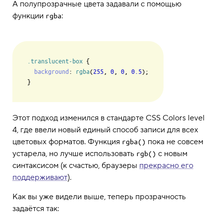
А полупрозрачные цвета задавали с помощью
функции
:
rgba
.translucent-box
 {

background
: 
rgba
(
255
, 
0
, 
0
, 
0.5
);

Этот подход изменился в стандарте CSS Colors level
4, где ввели новый единый способ записи для всех
цветовых форматов. Функция
пока не совсем
rgba()
устарела, но лучше использовать
c новым
rgb()
синтаксисом (к счастью, браузеры
прекрасно его
поддерживают
).
Как вы уже видели выше, теперь прозрачность
задаётся так: