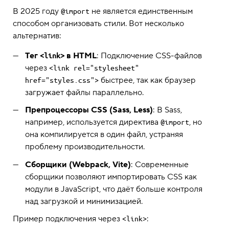
В 2025 году
не является единственным
@import
способом организовать стили. Вот несколько
альтернатив:
Тег
в HTML
: Подключение CSS-файлов
<link>
через
<link rel="stylesheet" 
быстрее, так как браузер
href="styles.css">
загружает файлы параллельно.
Препроцессоры CSS (Sass, Less)
: В Sass,
например, используется директива
, но
@import
она компилируется в один файл, устраняя
проблему производительности.
Сборщики (Webpack, Vite)
: Современные
сборщики позволяют импортировать CSS как
модули в JavaScript, что даёт больше контроля
над загрузкой и минимизацией.
Пример подключения через
:
<link>