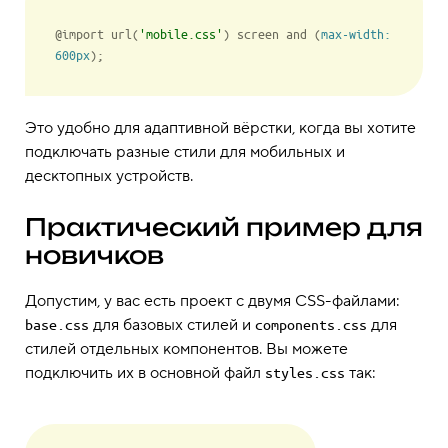
@import url(
'mobile.css'
) screen and (
max
-width: 
600px
);
Это удобно для адаптивной вёрстки, когда вы хотите
подключать разные стили для мобильных и
десктопных устройств.
Практический пример для
новичков
Допустим, у вас есть проект с двумя CSS-файлами:
для базовых стилей и
для
base.css
components.css
стилей отдельных компонентов. Вы можете
подключить их в основной файл
так:
styles.css