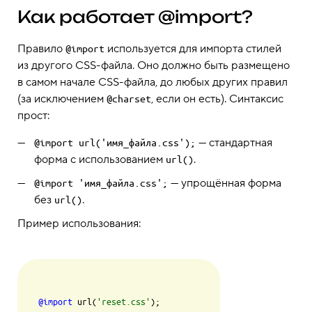
Как работает @import?
Правило
используется для импорта стилей
@import
из другого CSS-файла. Оно должно быть размещено
в самом начале CSS-файла, до любых других правил
(за исключением
, если он есть). Синтаксис
@charset
прост:
— стандартная
@import url('имя_файла.css');
форма с использованием
.
url()
— упрощённая форма
@import 'имя_файла.css';
без
.
url()
Пример использования:
@import
 url(
'reset.css'
);
