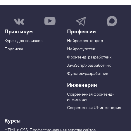
Н
Н
Н
Н
а
а
а
а
ш
ш
ш
ш
Практикум
Профессии
а
к
к
к
г
а
а
а
Курсы для новичков
Нейрофронтендер
р
н
н
н
у
а
а
а
Подписка
Нейрофулстек
п
л
л
л
Фронтенд-разработчик
п
н
в
в
а
а
JavaScript-разработчик
в
T
M
Фулстек-разработчик
Y
e
A
V
o
l
X
Инженерии
K
u
e
T
g
Современная фронтенд-
u
r
инженерия
b
a
e
m
Современная UI-инженерия
Курсы
HTML и CSS.
Профессиональная вёрстка сайтов