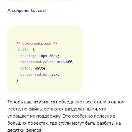
А
:
components.css
/* components.css */
.button
 {

padding
: 
10px
20px
;

background-color
: 
#007bff
;

color
: white;

border-radius
: 
5px
;

Теперь ваш
объединяет все стили в одном
styles.css
месте, но файлы остаются разделёнными, что
упрощает их поддержку. Это особенно полезно в
больших проектах, где стили могут быть разбиты на
десятки файлов.