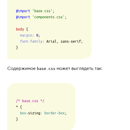
@import
'base.css'
@import
'components.css'
;

body
 {

margin
: 
0
;

font-family
: Arial, sans-serif;

Содержимое
может выглядеть так:
base.css
/* base.css */
* {

box
-sizing: 
border
-
box
;
