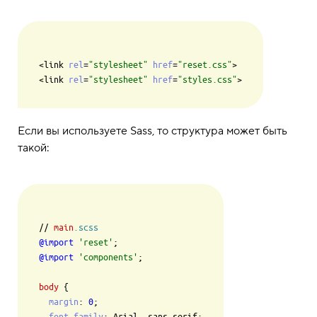
<link 
rel
=
"stylesheet"
href
=
"reset.css"
>

<link 
rel
=
"stylesheet"
href
=
"styles.css"
Если вы используете Sass, то структура может быть
такой:
// 
main
.scss
@import
'reset'
@import
'components'
;

body
 {

margin
: 
0
;

font-family
: Arial, sans-serif;
