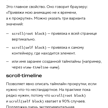
Это главное свойство. Оно говорит браузеру:
«Привяжи мою анимацию не к времени,
а к прокрутке». Можно указать три варианта
значений:
— привязка к всей странице
scroll(root block)
вертикально.
— привязка к самому
scroll(self block)
контейнеру, где находится элемент.
или имя заранее созданной таймлайны (например,
через
).
view-timeline-name
scroll-timeline
Позволяет явно описать таймлайн прокрутки, если
нужно что-то нестандартное. На практике пока
редко нужен, потому что
scroll(root block)
и
хватает в 90% случаев.
scroll(self block)
Поддержка очень экспериментальная.