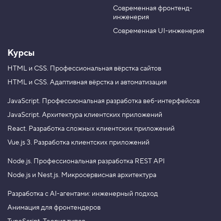
T
g
Современная фронтенд-
u
r
инженерия
b
a
e
m
Современная UI-инженерия
Курсы
HTML и CSS.
Профессиональная вёрстка сайтов
HTML и CSS.
Адаптивная вёрстка и автоматизация
JavaScript.
Профессиональная разработка веб-интерфейсов
JavaScript.
Архитектура клиентских приложений
React.
Разработка сложных клиентских приложений
Vue.js 3.
Разработка клиентских приложений
Node.js.
Профессиональная разработка REST API
Node.js и Nest.js.
Микросервисная архитектура
Разработка с AI-агентами: инженерный подход
Анимация для фронтендеров