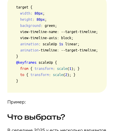
target {

width
: 
80px
;

height
: 
80px
;

background
: green;

  view-timeline-name: --target-timeline;

  view-timeline-axis: block;

animation
: scaleUp 
1s
 linear;

animation
-timeline: --target-timeline;

@keyframes
 scaleUp {

from
 { 
transform
: 
scale
(
1
); }

to
 { 
transform
: 
scale
(
2
); }

Пример:
Что выбрать?
В середине 2025 у есть несколько вариантов