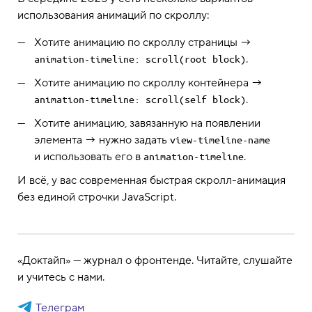
использования анимаций по скроллу:
Хотите анимацию по скроллу страницы →
.
animation-timeline: scroll(root block)
Хотите анимацию по скроллу контейнера →
.
animation-timeline: scroll(self block)
Хотите анимацию, завязанную на появлении
элемента → нужно задать
view-timeline-name
и использовать его в
.
animation-timeline
И всё, у вас современная быстрая скролл-анимация
без единой строчки JavaScript.
«Доктайп» — журнал о фронтенде. Читайте, слушайте
и учитесь с нами.
Телеграм