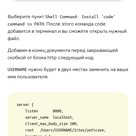
Выберите пункт
Shell Command: Install 'code' 
. После этого команда code
command in PATH
добавится в терминал и вы сможете открыть нужный
файл.
Добавим в конец документа перед закрывающей
скобкой от блока http следующий код.
нужно будет в двух местах заменить на ваше
USERNAME
имя пользователя.
server {

    listen       8080;

    server_name  localhost;

    client_max_body_size 20M;

    root   /Users/USERNAME/Sites/yeticave;
