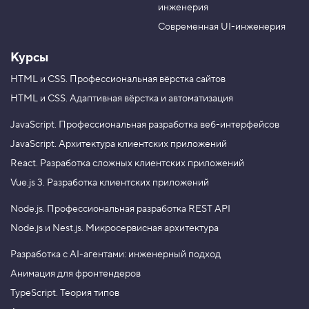
инженерия
b
a
e
m
Современная UI-инженерия
Курсы
HTML и CSS.
Профессиональная вёрстка сайтов
HTML и CSS.
Адаптивная вёрстка и автоматизация
JavaScript.
Профессиональная разработка веб-интерфейсов
JavaScript.
Архитектура клиентских приложений
React.
Разработка сложных клиентских приложений
Vue.js 3.
Разработка клиентских приложений
Node.js.
Профессиональная разработка REST API
Node.js и Nest.js.
Микросервисная архитектура
Разработка с AI-агентами: инженерный подход
Анимация для фронтендеров
TypeScript. Теория типов