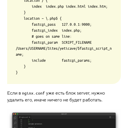
    location / {

        index  index.php index.html index.htm;

    }

    location ~ \.php$ {

        fastcgi_pass   127.0.0.1:9000;

        fastcgi_index  index.php;

        # goes on same line:

        fastcgi_param  SCRIPT_FILENAME 
/Users/USERNAME/Sites/yeticave/$fastcgi_script_n
ame;

        include        fastcgi_params;

    }

Если в
уже есть блок server, нужно
nginx.conf
удалить его, иначе ничего не будет работать.