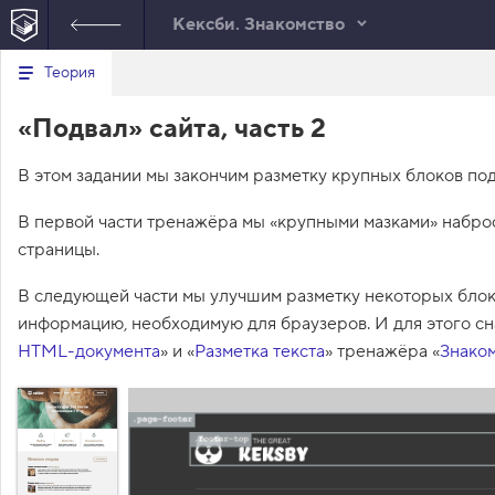
Кексби. Знакомство
Минимальный вид табов
В
Теория
е
index.html
р
«Подвал» сайта, часть 2
н
HTML
у
т
В этом задании мы закончим разметку крупных блоков под
ь
с
я
В первой части тренажёра мы «крупными мазками» набро
в
страницы.
с
п
В следующей части мы улучшим разметку некоторых блок
и
с
информацию, необходимую для браузеров. И для этого сна
о
HTML-документа
» и «
Разметка текста
» тренажёра «
Знако
к
з
а
д
а
н
и
й