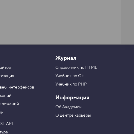
Журнал
айтов
Справочник по HTML
тизация
Учебник по Git
Учебник по PHP
 веб-интерфейсов
ожений
Информация
риложений
Об Академии
ий
О центре карьеры
ST API
тура