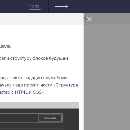
10/10
HTML
вала.
сали структуру блоков будущей
ов, а также зададим служебную
чала надо пройти части «
Структура
мство с HTML и CSS
».