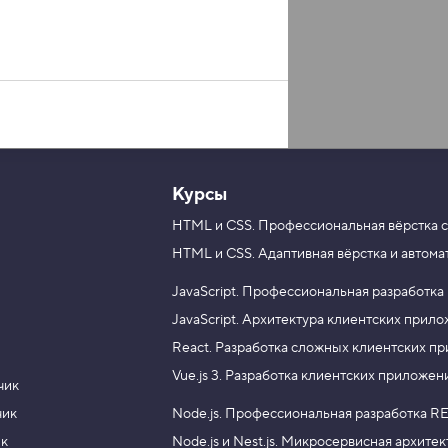
Курсы
HTML и CSS.
Профессиональная вёрстка с
HTML и CSS.
Адаптивная вёрстка и автома
JavaScript.
Профессиональная разработка
JavaScript.
Архитектура клиентских прил
React.
Разработка сложных клиентских п
Vue.js 3.
Разработка клиентских приложен
чик
чик
Node.js.
Профессиональная разработка RE
ик
Node.js и Nest.js.
Микросервисная архитек