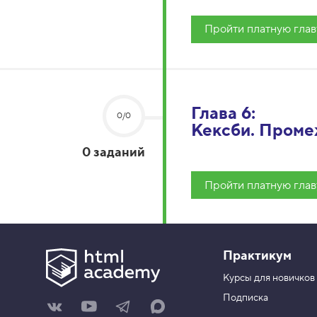
Пройти платную глав
Глава 6:
0/0
Кексби. Проме
0 заданий
Пройти платную глав
Практикум
Курсы для новичков
Подписка
Н
Н
Н
Н
а
а
а
а