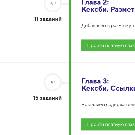
Глава 2:
0/11
Кексби. Размет
11 заданий
Добавляем в разметку те
Пройти платную глав
Глава 3:
0/15
Кексби. Ссылк
15 заданий
Вставляем содержатель
Пройти платную глав