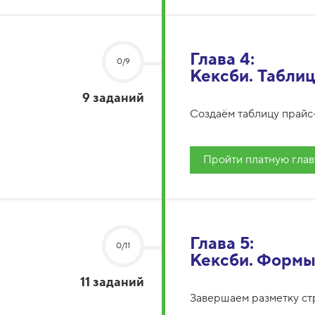
Глава 4:
0/9
Кексби. Табли
9 заданий
Создаём таблицу прайс-
Пройти платную глав
Глава 5:
0/11
Кексби. Форм
11 заданий
Завершаем разметку ст