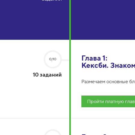
Глава 1:
0/10
Кексби. Знако
10 заданий
Размечаем основные бл
Пройти платную глав