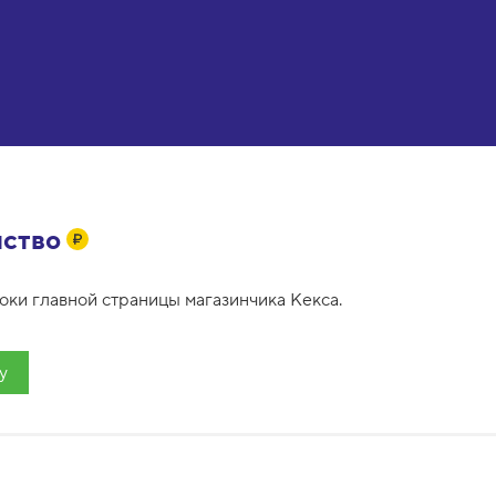
мство
оки главной страницы магазинчика Кекса.
у