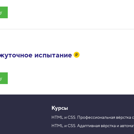
у
жуточное испытание
у
Курсы
HTML и CSS.
Профессиональная вёрстка с
HTML и CSS.
Адаптивная вёрстка и автома