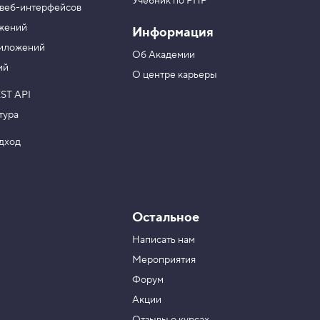
Учебник по PHP
 веб-интерфейсов
ожений
Информация
риложений
Об Академии
ий
О центре карьеры
ST API
тура
одход
Остальное
Написать нам
Мероприятия
Форум
Акции