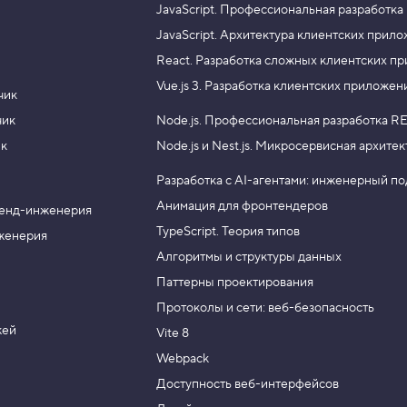
JavaScript.
Профессиональная разработка
JavaScript.
Архитектура клиентских прил
React.
Разработка сложных клиентских п
Vue.js 3.
Разработка клиентских приложен
чик
чик
Node.js.
Профессиональная разработка RE
ик
Node.js и Nest.js.
Микросервисная архитек
Разработка с AI-агентами: инженерный п
Анимация для фронтендеров
енд-инженерия
TypeScript. Теория типов
женерия
Алгоритмы и структуры данных
Паттерны проектирования
Протоколы и сети: веб-безопасность
жей
Vite 8
Webpack
Доступность веб-интерфейсов