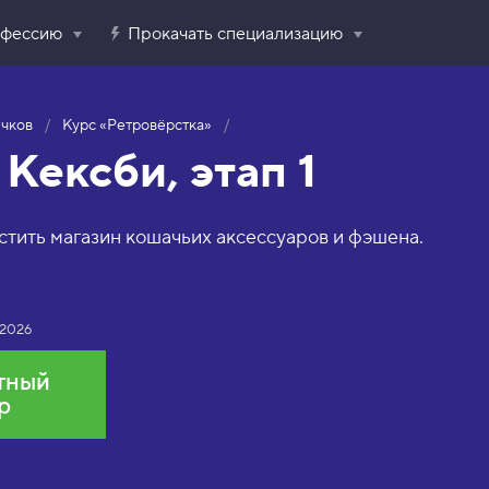
офессию
Прокачать специализацию
ичков
Курс «Ретровёрстка»
Кексби, этап 1
стить магазин кошачьих аксессуаров и фэшена.
 2026
тный
р