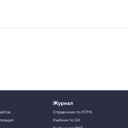
Журнал
айтов
Справочник по HTML
тизация
Учебник по Git