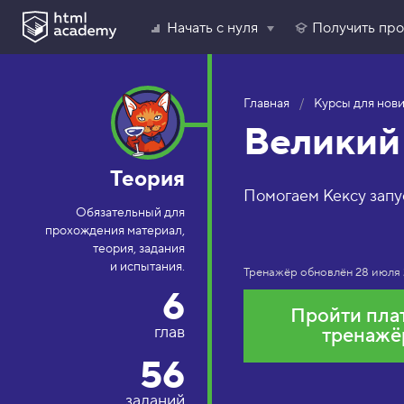
Начать с нуля
Получить пр
Главная
Курсы для нов
Великий 
Теория
Помогаем Кексу запу
Обязательный для
прохождения материал,
теория, задания
и испытания.
Тренажёр обновлён
28 июля
6
Пройти пла
глав
тренажё
56
заданий