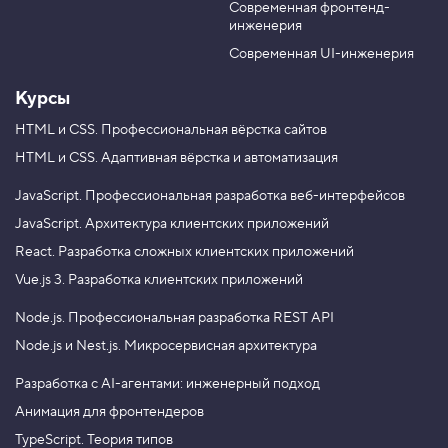
р
Современная фронтенд-
u
r
у
инженерия
b
a
г
и
e
m
Современная UI-инженерия
е
с
Курсы
с
ы
л
HTML и CSS.
Профессиональная вёрстка сайтов
к
HTML и CSS.
Адаптивная вёрстка и автоматизация
и
в
JavaScript.
Профессиональная разработка веб-интерфейсов
ш
JavaScript.
Архитектура клиентских приложений
а
п
React.
Разработка сложных клиентских приложений
к
е
Vue.js 3.
Разработка клиентских приложений
4
Node.js.
Профессиональная разработка REST API
.
Node.js и Nest.js.
Микросервисная архитектура
С
с
ы
Разработка с AI-агентами: инженерный подход
л
Анимация для фронтендеров
к
а
TypeScript. Теория типов
«