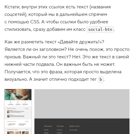
1
Кстати, внутри этих ссылок есть текст (названия
.
соцсетей), который мы в дальнейшем спрячем
Л
с помощью CSS. А чтобы ссылки было удобнее
о
стилизовать, сразу добавим им класс
.
social-btn
г
о
т
Как же разметить текст «Давайте дружить!»?
и
Является ли он заголовком? Не очень похож, это просто
п
в
призыв. Важный ли это текст? Нет. Это же текст в самой
ш
нижней части подвала. Он важным быть не может.
а
Получается, что это фраза, которая просто выделена
п
к
визуально. А значит отлично подходит тег
.
b
е
с
а
й
т
а
2
.
С