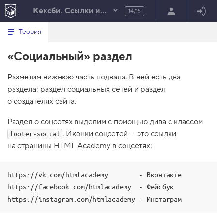
Кексби. Ссылки и изображения
14/15
Минимальный вид табов
В
HTML
Теория
е
index.html
р
«Социальный» раздел
н
HTML
у
т
100%
Разметим нижнюю часть подвала. В ней есть два
ь
с
раздела: раздел социальных сетей и раздел
я
в
о создателях сайта.
с
Раздел о соцсетях выделим с помощью дива с классом
п
и
. Иконки соцсетей — это ссылки
footer-social
с
на страницы HTML Academy в соцсетях:
о
к
з
а
https://vk.com/htmlacademy        - Вконтакте

д
а
https://facebook.com/htmlacademy  - Фейсбук

н
и
й