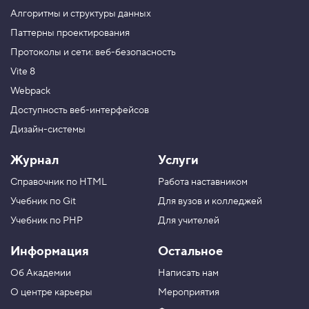
С
Алгоритмы и структуры данных
п
р
Паттерны проектирования
а
Протоколы и сети: веб-безопасность
в
о
Vite 8
ч
н
Webpack
и
к
Доступность веб-интерфейсов
»
Дизайн-системы
5
.
Журнал
Услуги
С
Справочник по HTML
Работа наставником
с
ы
Учебник по Git
Для вузов и колледжей
л
к
Учебник по PHP
Для учителей
и
н
Информация
Остальное
а
Об Академии
Написать нам
и
с
О центре карьеры
Мероприятия
т
о