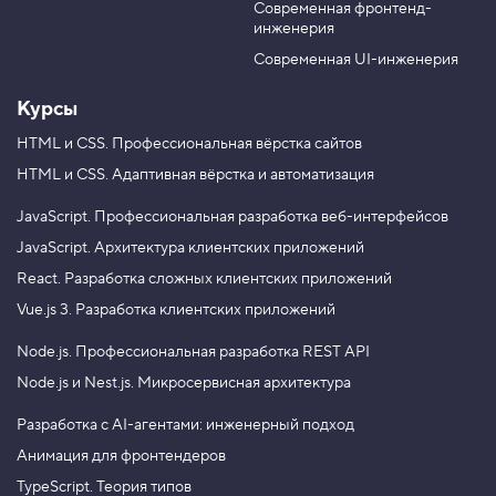
р
Современная фронтенд-
u
r
у
инженерия
b
a
г
и
e
m
Современная UI-инженерия
е
с
Курсы
с
ы
л
HTML и CSS.
Профессиональная вёрстка сайтов
к
HTML и CSS.
Адаптивная вёрстка и автоматизация
и
в
JavaScript.
Профессиональная разработка веб-интерфейсов
ш
JavaScript.
Архитектура клиентских приложений
а
п
React.
Разработка сложных клиентских приложений
к
е
Vue.js 3.
Разработка клиентских приложений
4
Node.js.
Профессиональная разработка REST API
.
Node.js и Nest.js.
Микросервисная архитектура
С
с
ы
Разработка с AI-агентами: инженерный подход
л
Анимация для фронтендеров
к
а
TypeScript. Теория типов
«