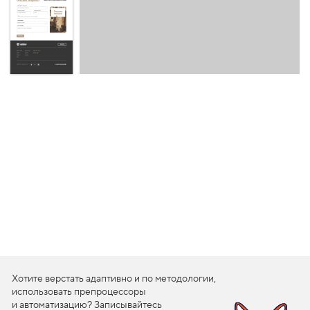
1
.
Л
о
г
о
т
и
п
в
ш
а
п
к
е
с
а
й
т
а
2
Хотите верстать адаптивно и по методологии,
.
использовать препроцессоры
С
и автоматизацию? Записывайтесь