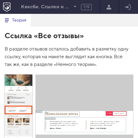
Кексби. Ссылки и изображения
7/15
Минимальный вид табов
В
HTML
Теория
е
index.html
р
Ссылка «Все отзывы»
н
HTML
у
т
100%
В разделе отзывов осталось добавить в разметку одну
ь
с
ссылку, которая на макете выглядит как кнопка. Всё
я
в
так же, как в разделе «Немного теории».
с
п
и
с
о
к
з
а
д
а
н
и
й