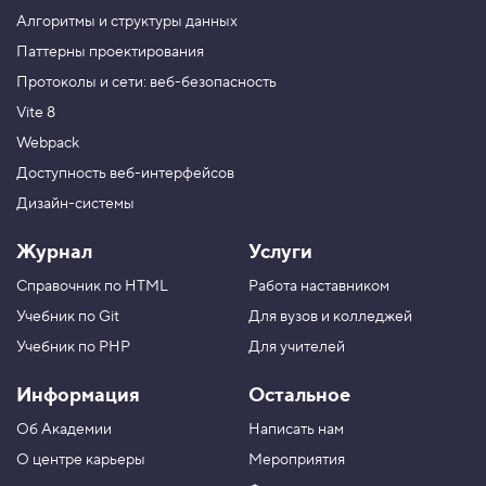
С
Алгоритмы и структуры данных
п
р
Паттерны проектирования
а
Протоколы и сети: веб-безопасность
в
о
Vite 8
ч
н
Webpack
и
к
Доступность веб-интерфейсов
»
Дизайн-системы
5
.
Журнал
Услуги
С
Справочник по HTML
Работа наставником
с
ы
Учебник по Git
Для вузов и колледжей
л
к
Учебник по PHP
Для учителей
и
н
Информация
Остальное
а
Об Академии
Написать нам
и
с
О центре карьеры
Мероприятия
т
о