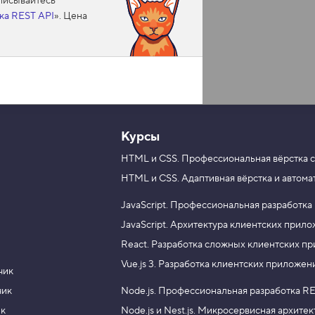
аписывайтесь
ка REST API
». Цена
Курсы
HTML и CSS.
Профессиональная вёрстка с
HTML и CSS.
Адаптивная вёрстка и автома
JavaScript.
Профессиональная разработка
JavaScript.
Архитектура клиентских прил
React.
Разработка сложных клиентских п
Vue.js 3.
Разработка клиентских приложен
чик
чик
Node.js.
Профессиональная разработка RE
ик
Node.js и Nest.js.
Микросервисная архитек