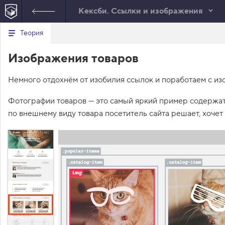
Кексби. Ссылки и изображения
Минимальный вид табов
В
Теория
е
index.html
р
Изображения товаров
н
HTML
у
т
Немного отдохнём от изобилия ссылок и поработаем с из
ь
с
я
Фотографии товаров — это самый яркий пример содержа
в
по внешнему виду товара посетитель сайта решает, хочет 
с
п
и
с
о
к
з
а
д
а
н
и
й