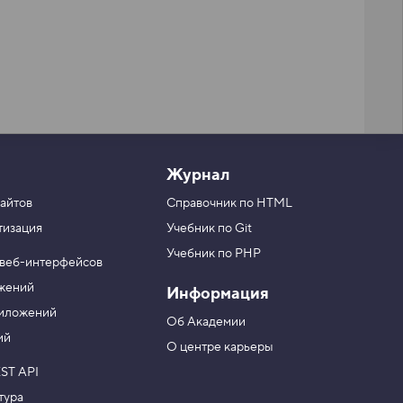
Журнал
айтов
Справочник по HTML
тизация
Учебник по Git
Учебник по PHP
 веб-интерфейсов
ожений
Информация
риложений
Об Академии
ий
О центре карьеры
ST API
тура