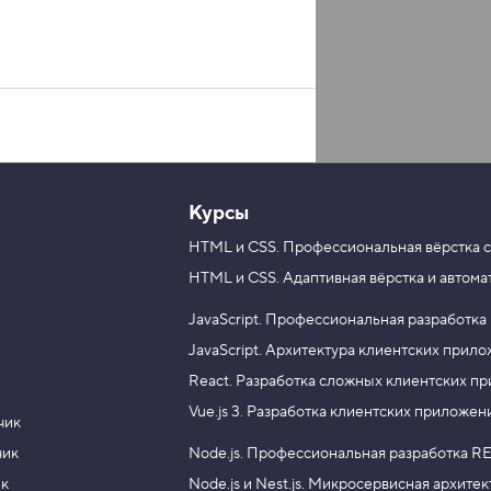
Курсы
HTML и CSS.
Профессиональная вёрстка с
HTML и CSS.
Адаптивная вёрстка и автома
JavaScript.
Профессиональная разработка
JavaScript.
Архитектура клиентских прил
React.
Разработка сложных клиентских п
Vue.js 3.
Разработка клиентских приложен
чик
чик
Node.js.
Профессиональная разработка RE
ик
Node.js и Nest.js.
Микросервисная архитек