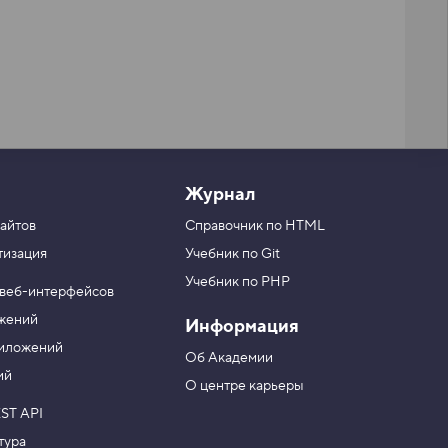
Журнал
айтов
Справочник по HTML
тизация
Учебник по Git
Учебник по PHP
 веб-интерфейсов
ожений
Информация
риложений
Об Академии
ий
О центре карьеры
ST API
тура