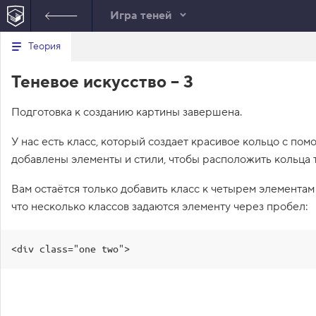
Игра теней
Минимальный вид табов
В
Теория
е
index.html
р
Теневое искусство – 3
н
HTML
у
т
Подготовка к созданию картины завершена.
ь
с
я
У нас есть класс, который создает красивое кольцо с по
в
добавлены элементы и стили, чтобы расположить кольца та
с
п
Вам остаётся только добавить класс к четырем элементам
и
с
что несколько классов задаются элементу через пробел:
о
к
з
а
<div class="one two">
д
а
н
и
й