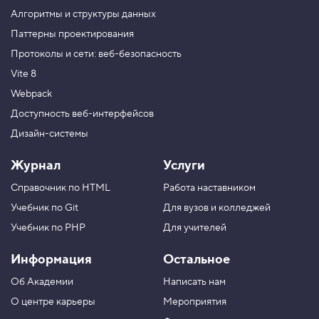
м
Алгоритмы и структуры данных
ы
т
Паттерны проектирования
и
Протоколы и сети: веб-безопасность
е
т
Vite 8
е
н
Webpack
и
Доступность веб-интерфейсов
5
Дизайн-системы
.
Р
Журнал
Услуги
а
с
Справочник по HTML
Работа наставником
т
я
Учебник по Git
Для вузов и колледжей
ж
е
Учебник по PHP
Для учителей
н
и
Информация
Остальное
е
т
Об Академии
Написать нам
е
н
О центре карьеры
Мероприятия
и