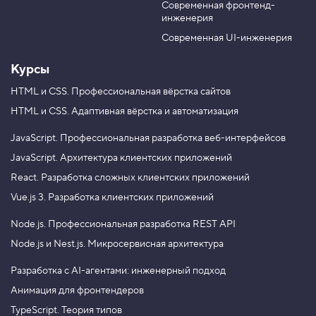
м
Современная фронтенд-
u
r
е
инженерия
b
a
щ
е
e
m
Современная UI-инженерия
н
и
Курсы
е
т
е
HTML и CSS.
Профессиональная вёрстка сайтов
н
HTML и CSS.
Адаптивная вёрстка и автоматизация
и
п
о
JavaScript.
Профессиональная разработка веб-интерфейсов
в
JavaScript.
Архитектура клиентских приложений
е
р
React.
Разработка сложных клиентских приложений
т
и
Vue.js 3.
Разработка клиентских приложений
к
а
Node.js.
Профессиональная разработка REST API
л
и
Node.js и Nest.js.
Микросервисная архитектура
4
.
Разработка с AI-агентами: инженерный подход
Анимация для фронтендеров
Р
а
TypeScript. Теория типов
з