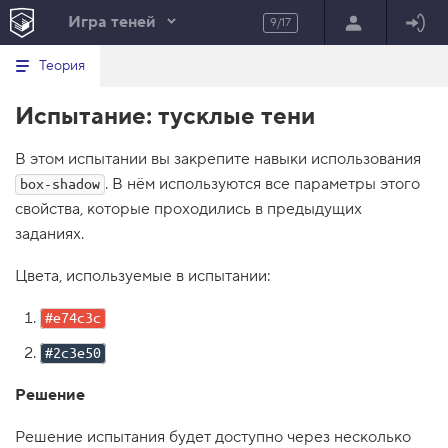
Игра теней
9/17
Минимальный вид табов
В
HTML
Теория
е
index.html
р
Испытание: тусклые тени
н
HTML
у
т
100%
В этом испытании вы закрепите навыки использования
ь
с
. В нём используются все параметры этого
box-shadow
я
в
свойства, которые проходились в предыдущих
заданиях.
с
п
и
Цвета, используемые в испытании:
с
о
к
#e74c3c
з
а
#2c3e50
д
а
Решение
н
и
й
Решение испытания будет доступно через несколько