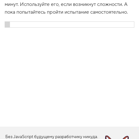
минут. Используйте его, если возникнут сложности. А
1
.
пока попытайтесь пройти испытание самостоятельно.
С
в
о
Показать решение
й
с
т
в
о
b
o
x
-
s
h
a
d
o
w
2
.
С
м
Без JavaScript будущему разработчику никуда.