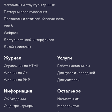
м
Алгоритмы и структуры данных
ы
т
Паттерны проектирования
и
Протоколы и сети: веб-безопасность
е
т
Vite 8
е
н
Webpack
и
Доступность веб-интерфейсов
5
Дизайн-системы
.
Р
Журнал
Услуги
а
с
Справочник по HTML
Работа наставником
т
я
Учебник по Git
Для вузов и колледжей
ж
е
Учебник по PHP
Для учителей
н
и
Информация
Остальное
е
т
Об Академии
Написать нам
е
н
О центре карьеры
Мероприятия
и