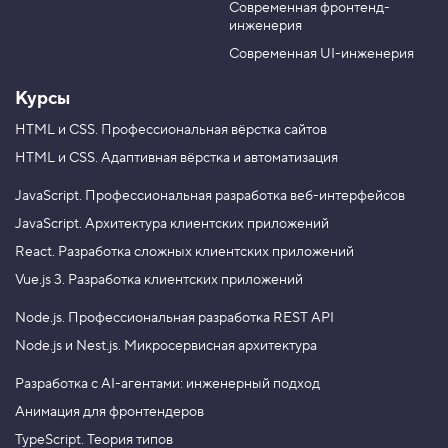
м
Современная фронтенд-
u
r
е
инженерия
b
a
щ
е
e
m
Современная UI-инженерия
н
и
Курсы
е
т
е
HTML и CSS.
Профессиональная вёрстка сайтов
н
HTML и CSS.
Адаптивная вёрстка и автоматизация
и
п
о
JavaScript.
Профессиональная разработка веб-интерфейсов
в
JavaScript.
Архитектура клиентских приложений
е
р
React.
Разработка сложных клиентских приложений
т
и
Vue.js 3.
Разработка клиентских приложений
к
а
Node.js.
Профессиональная разработка REST API
л
и
Node.js и Nest.js.
Микросервисная архитектура
4
.
Разработка с AI-агентами: инженерный подход
Анимация для фронтендеров
Р
а
TypeScript. Теория типов
з