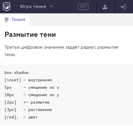
Игра теней
4/17
Минимальный вид табов
В
HTML
Теория
е
index.html
р
Размытие тени
н
HTML
у
т
100%
Третье цифровое значение задаёт
ь
радиус размытия
с
тени.
я
в
с
box-shadow:

п
[inset] — внутренняя

и
с
5px     — смещение по x

о
к
10px    — смещение по y

з
[2px]   <— размытие

а
д
[3px]   — растяжение

а
[red];  — цвет
н
и
й