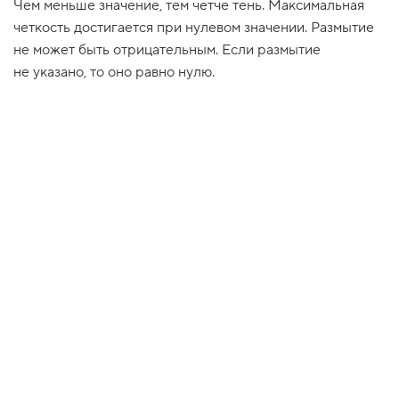
Чем меньше значение, тем четче тень. Максимальная
1
четкость достигается при нулевом значении. Размытие
.
не может быть отрицательным. Если размытие
С
не указано, то оно равно нулю.
в
о
й
с
т
в
о
b
o
x
-
s
h
a
d
o
w
2
.
С
м