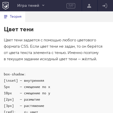
Игра теней
7/17
Минимальный вид табов
В
HTML
Теория
е
index.html
р
Цвет тени
н
HTML
у
т
100%
Цвет тени задается с помощью любого цветового
ь
с
формата CSS. Если цвет тени не задан, то он берётся
я
в
от цвета текста элемента с тенью. Именно поэтому
в текущем задании исходный цвет тени — жёлтый.
с
п
и
с
box-shadow:

о
к
[inset] — внутренняя

з
5px     — смещение по x

а
д
10px    — смещение по y

а
[2px]   — размытие

н
и
[3px]   — растяжение

й
[red];    <— цвет