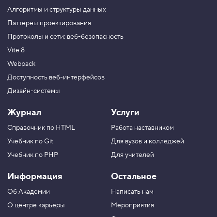
м
Алгоритмы и структуры данных
ы
т
Паттерны проектирования
и
Протоколы и сети: веб-безопасность
е
т
Vite 8
е
н
Webpack
и
Доступность веб-интерфейсов
5
Дизайн-системы
.
Р
Журнал
Услуги
а
с
Справочник по HTML
Работа наставником
т
я
Учебник по Git
Для вузов и колледжей
ж
е
Учебник по PHP
Для учителей
н
и
Информация
Остальное
е
т
Об Академии
Написать нам
е
н
О центре карьеры
Мероприятия
и