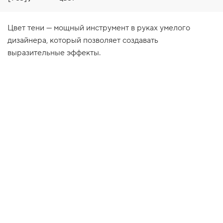
1
.
Цвет тени — мощный инструмент в руках умелого
С
дизайнера, который позволяет создавать
в
о
выразительные эффекты.
й
с
т
в
о
b
o
x
-
s
h
a
d
o
w
2
.
С
м