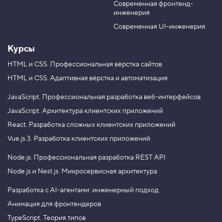
м
Современная фронтенд-
u
r
е
инженерия
b
a
щ
е
e
m
Современная UI-инженерия
н
и
Курсы
е
т
е
HTML и CSS.
Профессиональная вёрстка сайтов
н
HTML и CSS.
Адаптивная вёрстка и автоматизация
и
п
о
JavaScript.
Профессиональная разработка веб-интерфейсов
в
JavaScript.
Архитектура клиентских приложений
е
р
React.
Разработка сложных клиентских приложений
т
и
Vue.js 3.
Разработка клиентских приложений
к
а
Node.js.
Профессиональная разработка REST API
л
и
Node.js и Nest.js.
Микросервисная архитектура
4
.
Разработка с AI-агентами: инженерный подход
Анимация для фронтендеров
Р
а
TypeScript. Теория типов
з