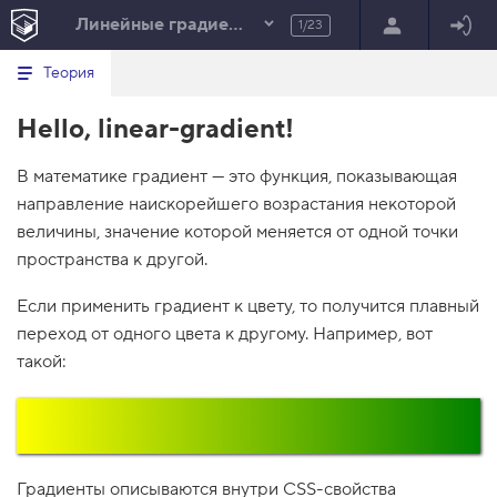
Линейные градиенты
1/23
Минимальный вид табов
В
HTML
Теория
е
index.html
р
Hello, linear-gradient!
н
HTML
у
т
100%
В математике градиент — это функция, показывающая
ь
с
направление наискорейшего возрастания некоторой
я
в
величины, значение которой меняется от одной точки
пространства к другой.
с
п
и
Если применить градиент к цвету, то получится плавный
с
переход от одного цвета к другому. Например, вот
о
к
такой:
з
а
д
а
н
и
й
Градиенты описываются внутри CSS-свойства