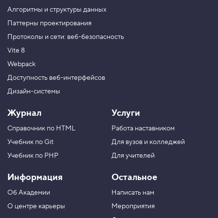
н
Алгоритмы и структуры данных
т
ы
Паттерны проектирования
п
Протоколы и сети: веб-безопасность
о
д
Vite 8
у
г
Webpack
л
о
Доступность веб-интерфейсов
м
Дизайн-системы
5
.
Журнал
Услуги
Д
Справочник по HTML
Работа наставником
и
а
Учебник по Git
Для вузов и колледжей
г
о
Учебник по PHP
Для учителей
н
а
Информация
Остальное
л
и
Об Академии
Написать нам
п
р
О центре карьеры
Мероприятия
о
т