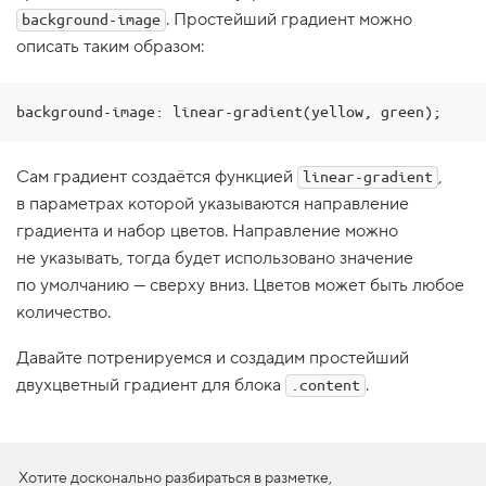
. Простейший градиент можно
background-image
1
.
описать таким образом:
H
e
l
background-image: linear-gradient(yellow, green);
l
o
,
Сам градиент создаётся функцией
,
linear-gradient
l
i
в параметрах которой указываются направление
n
градиента и набор цветов. Направление можно
e
a
не указывать, тогда будет использовано значение
r
-
по умолчанию — сверху вниз. Цветов может быть любое
g
количество.
r
a
d
Давайте потренируемся и создадим простейший
i
двухцветный градиент для блока
.
.content
e
n
t
!
2
Хотите досконально разбираться в разметке,