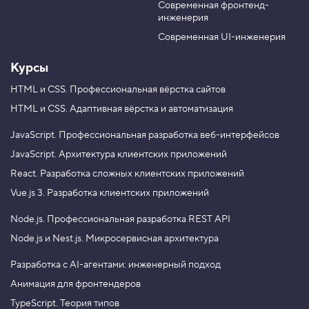
а
Современная фронтенд-
u
r
д
инженерия
b
a
и
е
e
m
Современная UI-инженерия
н
т
Курсы
ы
п
о
HTML и CSS.
Профессиональная вёрстка сайтов
д
HTML и CSS.
Адаптивная вёрстка и автоматизация
и
а
г
JavaScript.
Профессиональная разработка веб-интерфейсов
о
JavaScript.
Архитектура клиентских приложений
н
а
React.
Разработка сложных клиентских приложений
л
я
Vue.js 3.
Разработка клиентских приложений
м
Node.js.
Профессиональная разработка REST API
4
.
Node.js и Nest.js.
Микросервисная архитектура
Г
р
Разработка с AI-агентами: инженерный подход
а
Анимация для фронтендеров
д
и
TypeScript. Теория типов
е