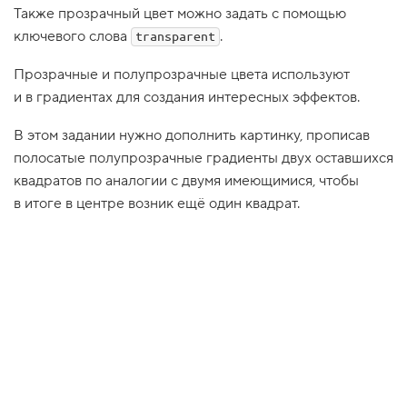
Также прозрачный цвет можно задать с помощью
1
.
ключевого слова
.
transparent
H
Прозрачные и полупрозрачные цвета используют
e
l
и в градиентах для создания интересных эффектов.
l
o
В этом задании нужно дополнить картинку, прописав
,
l
полосатые полупрозрачные градиенты двух оставшихся
i
n
квадратов по аналогии с двумя имеющимися, чтобы
e
в итоге в центре возник ещё один квадрат.
a
r
-
g
r
a
d
i
e
n
t
!
2