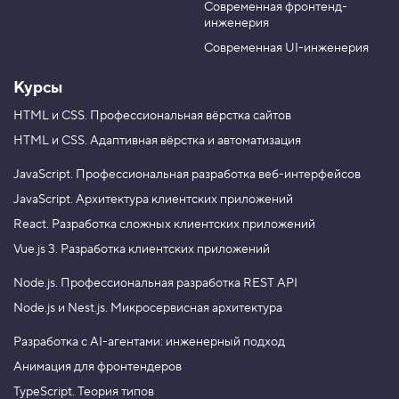
а
Современная фронтенд-
u
r
д
инженерия
b
a
и
е
e
m
Современная UI-инженерия
н
т
Курсы
ы
п
о
HTML и CSS.
Профессиональная вёрстка сайтов
д
HTML и CSS.
Адаптивная вёрстка и автоматизация
и
а
г
JavaScript.
Профессиональная разработка веб-интерфейсов
о
JavaScript.
Архитектура клиентских приложений
н
а
React.
Разработка сложных клиентских приложений
л
я
Vue.js 3.
Разработка клиентских приложений
м
Node.js.
Профессиональная разработка REST API
4
.
Node.js и Nest.js.
Микросервисная архитектура
Г
р
Разработка с AI-агентами: инженерный подход
а
Анимация для фронтендеров
д
и
TypeScript. Теория типов
е