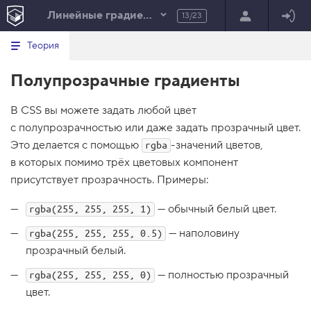
Линейные градиенты
13/23
Минимальный вид табов
В
HTML
Теория
е
index.html
р
Полупрозрачные градиенты
н
HTML
у
т
100%
В CSS вы можете задать любой цвет
ь
с
с полупрозрачностью или даже задать прозрачный цвет.
я
в
Это делается с помощью
-значений цветов,
rgba
в которых помимо трёх цветовых компонент
с
п
присутствует прозрачность. Примеры:
и
с
— обычный белый цвет.
rgba(255, 255, 255, 1)
о
к
з
— наполовину
rgba(255, 255, 255, 0.5)
а
прозрачный белый.
д
а
— полностью прозрачный
rgba(255, 255, 255, 0)
н
и
цвет.
й