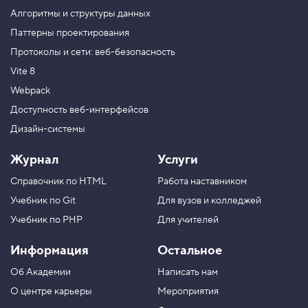
н
Алгоритмы и структуры данных
т
ы
Паттерны проектирования
п
Протоколы и сети: веб-безопасность
о
д
Vite 8
у
г
Webpack
л
о
Доступность веб-интерфейсов
м
Дизайн-системы
5
.
Журнал
Услуги
Д
Справочник по HTML
Работа наставником
и
а
Учебник по Git
Для вузов и колледжей
г
о
Учебник по PHP
Для учителей
н
а
Информация
Остальное
л
и
Об Академии
Написать нам
п
р
О центре карьеры
Мероприятия
о
т