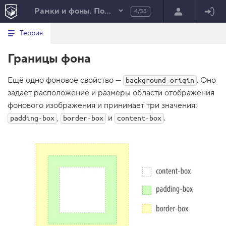
Рамки и фоны. Погружение
4/33
Минимальный вид табов
В
HTML
Теория
е
index.html
р
Границы фона
н
HTML
у
т
100%
Ещё одно фоновое свойство —
ь
. Оно
background-origin
с
задаёт расположение и размеры области отображения
я
в
фонового изображения и принимает три значения:
,
и
.
padding-box
border-box
content-box
с
п
и
с
о
к
з
а
д
а
н
и
й