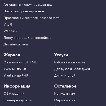
Алгоритмы и структуры данных
М
н
Паттерны проектирования
о
ж
Протоколы и сети: веб-безопасность
е
Vite 8
с
т
Webpack
в
е
Доступность веб-интерфейсов
н
н
Дизайн-системы
ы
й
Журнал
Услуги
ф
о
Справочник по HTML
Работа наставником
н
Учебник по Git
Для вузов и колледжей
7
.
Учебник по PHP
Для учителей
П
о
Информация
Остальное
з
и
Об Академии
Написать нам
ц
О центре карьеры
Мероприятия
и
я