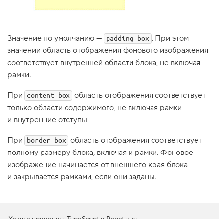
1
.
П
Значение по умолчанию —
. При этом
padding-box
о
д
значении область отображения фонового изображения
г
соответствует внутренней области блока, не включая
о
т
рамки.
о
в
При
область отображения соответствует
content-box
к
а
только области содержимого, не включая рамки
2
и внутренние отступы.
.
При
область отображения соответствует
border-box
Р
а
полному размеру блока, включая и рамки. Фоновое
з
изображение начинается от внешнего края блока
м
е
и закрывается рамками, если они заданы.
р
ф
о
н
а