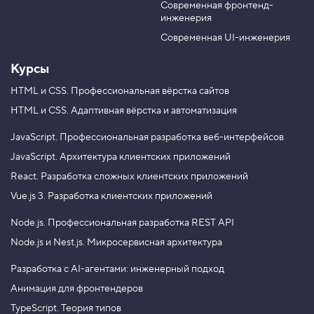
Современная фронтенд-
u
r
р
инженерия
а
b
a
н
e
m
Современная UI-инженерия
и
ц
ы
Курсы
ф
о
HTML и CSS.
Профессиональная вёрстка сайтов
н
HTML и CSS.
Адаптивная вёрстка и автоматизация
а
5
JavaScript.
Профессиональная разработка веб-интерфейсов
.
JavaScript.
Архитектура клиентских приложений
О
React.
Разработка сложных клиентских приложений
б
р
Vue.js 3.
Разработка клиентских приложений
е
з
к
Node.js.
Профессиональная разработка REST API
а
Node.js и Nest.js.
Микросервисная архитектура
ф
о
н
Разработка с AI-агентами: инженерный подход
а
Анимация для фронтендеров
6
TypeScript. Теория типов
.