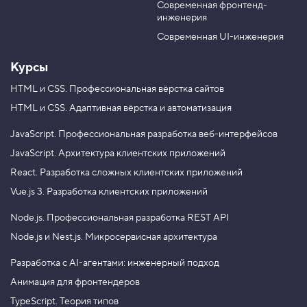
Современная фронтенд-
u
r
р
инженерия
а
b
a
н
e
m
Современная UI-инженерия
и
ц
ы
Курсы
ф
о
HTML и CSS.
Профессиональная вёрстка сайтов
н
HTML и CSS.
Адаптивная вёрстка и автоматизация
а
5
JavaScript.
Профессиональная разработка веб-интерфейсов
.
JavaScript.
Архитектура клиентских приложений
О
React.
Разработка сложных клиентских приложений
б
р
Vue.js 3.
Разработка клиентских приложений
е
з
к
Node.js.
Профессиональная разработка REST API
а
Node.js и Nest.js.
Микросервисная архитектура
ф
о
н
Разработка с AI-агентами: инженерный подход
а
Анимация для фронтендеров
6
TypeScript. Теория типов
.