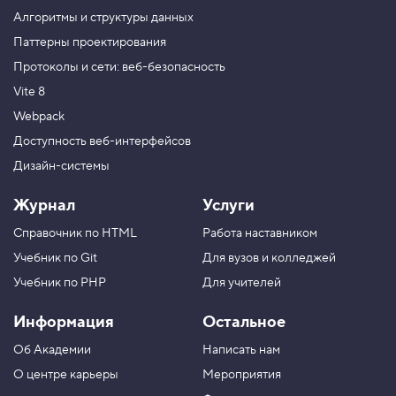
Алгоритмы и структуры данных
М
н
Паттерны проектирования
о
ж
Протоколы и сети: веб-безопасность
е
Vite 8
с
т
Webpack
в
е
Доступность веб-интерфейсов
н
н
Дизайн-системы
ы
й
Журнал
Услуги
ф
о
Справочник по HTML
Работа наставником
н
Учебник по Git
Для вузов и колледжей
7
.
Учебник по PHP
Для учителей
П
о
Информация
Остальное
з
и
Об Академии
Написать нам
ц
О центре карьеры
Мероприятия
и
я