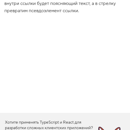
внутри ссылки будет поясняющий текст, а в стрелку
1
превратим псевдоэлемент ссылки.
.
П
о
д
г
о
т
о
в
к
а
2
.
Р
а
з
м
е
р
ф
о
н
Хотите применять TypeScript и React для
а
разработки сложных клиентских приложений?