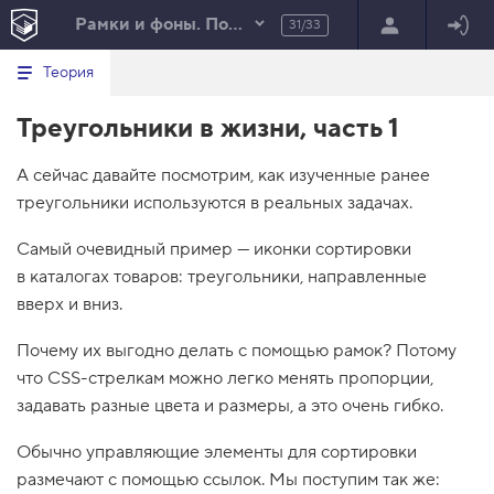
Рамки и фоны. Погружение
31/33
Минимальный вид табов
В
HTML
Теория
е
index.html
р
Треугольники в жизни, часть 1
н
HTML
у
т
100%
А сейчас давайте посмотрим, как изученные ранее
ь
с
треугольники используются в реальных задачах.
я
в
Самый очевидный пример — иконки сортировки
с
в каталогах товаров: треугольники, направленные
п
и
вверх и вниз.
с
о
Почему их выгодно делать с помощью рамок? Потому
к
з
что CSS-стрелкам можно легко менять пропорции,
а
д
задавать разные цвета и размеры, а это очень гибко.
а
н
Обычно управляющие элементы для сортировки
и
й
размечают с помощью ссылок. Мы поступим так же: