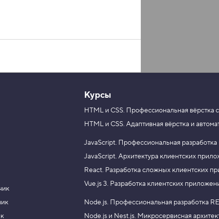
Курсы
HTML и CSS.
Профессиональная вёрстка с
HTML и CSS.
Адаптивная вёрстка и автома
JavaScript.
Профессиональная разработка
JavaScript.
Архитектура клиентских прил
React.
Разработка сложных клиентских п
Vue.js 3.
Разработка клиентских приложен
чик
чик
Node.js.
Профессиональная разработка RE
ик
Node.js и Nest.js.
Микросервисная архитек