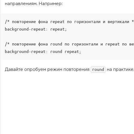
направлениям. Например:
1
.
П
/* повторение фона repeat по горизонтали и вертикали *
о
background-repeat: repeat;

д
г
о
/* повторение фона round по горизонтали и repeat по ве
т
о
background-repeat: round repeat;
в
к
а
Давайте опробуем режим повторения
на практике
round
2
.
Р
а
з
м
е
р
ф
о
н
а