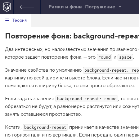
Рамки и фоны. Погружение
Минимальный вид табов
В
Теория
е
index.html
р
Повторение фона: background-repeat
н
HTML
у
т
Два интересных, но малоизвестных значения привычного
ь
с
которое задаёт повторение фона, — это
и
.
round
space
я
в
Значение свойства по умолчанию
background-repeat: rep
с
картинку по всей ширине и высоте блока. Если части по
п
и
помещаются в ширину блока, то они просто обрезаются.
с
о
Если задать значение
, то пов
к
background-repeat: round
з
обрезаться не будут, а равномерно растянутся или сожму
а
д
занять оставшееся пространство.
а
н
Кстати,
принимает в качестве значени
background-repeat
и
й
по горизонтали и по вертикали. Если передать один пара