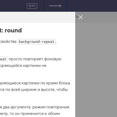
8/33
HTML
: round
 свойства
,
background-repeat
просто повторяет фоновую
eat
вторяющейся картинки не
торяющиеся картинки по краям блока
тся по всей ширине и высоте, чтобы
я два аргумента: режим повторения
метр, то он применится к обоим