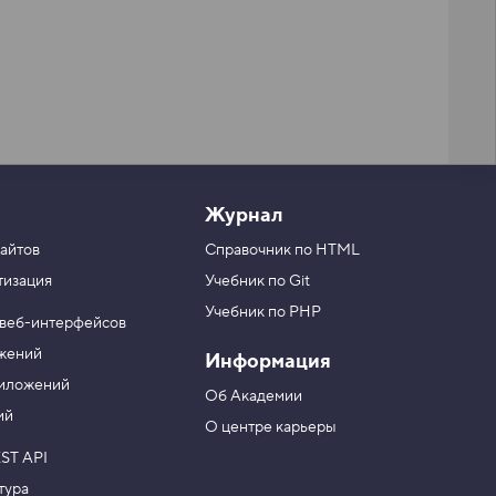
Журнал
айтов
Справочник по HTML
тизация
Учебник по Git
Учебник по PHP
 веб-интерфейсов
ожений
Информация
риложений
Об Академии
ий
О центре карьеры
ST API
тура