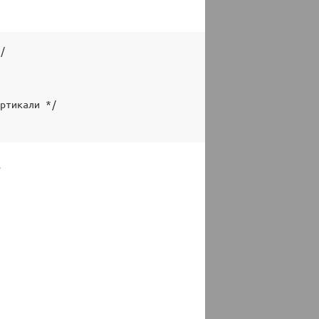
/

ртикали */

.