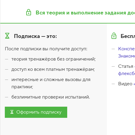
1
.
Вся теория и выполнение задания до
С
в
о
й
Подписка — это:
Бесп
с
т
После подписки вы получите доступ:
Конспек
в
о
Знаком
теория тренажёров без ограничений;
d
i
Статья
s
доступ ко всем платным тренажёрам;
флексб
p
l
интересные и сложные вызовы для
a
Видео
практики;
y
:
безлимитные проверки испытаний.
f
l
e
Оформить подписку
x
,
f
l
e