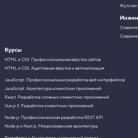
r
в
e
Фулстек
Y
c
V
o
t
Инжен
K
u
i
T
o
Совреме
u
n
b
,
Совреме
г
e
л
Курсы
а
в
HTML и CSS.
Профессиональная вёрстка сайтов
н
а
HTML и CSS.
Адаптивная вёрстка и автоматизация
я
о
с
JavaScript.
Профессиональная разработка веб-интерфейсов
ь
JavaScript.
Архитектура клиентских приложений
3
React.
Разработка сложных клиентских приложений
.
Vue.js 3.
Разработка клиентских приложений
П
о
Node.js.
Профессиональная разработка REST API
п
е
Node.js и Nest.js.
Микросервисная архитектура
р
е