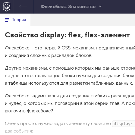
Флексбокс. Знакомство
В
Теория
index.html
style.css
е
р
<!DOCTYPE html> <html lang="ru"> <head> <meta
Свойство display: flex, flex-элемент
н
HTML
charset="utf-8"> <title>Флексбокс, display:
у
flex</title> <link href="setting.css" rel="stylesheet">
т
<link href="style.css" rel="stylesheet"> </head>
Флексбокс — это первый CSS-механизм, предназначенный
ь
<body class="house"> <div class="room"> <div
с
и создания сложных раскладок блоков.
я
class="rug rudolf"></div> <div class="rug keks">
в
</div> </div> </body> </html>
Другие механизмы, с помощью которых мы раньше строил
с
не для этого: плавающие блоки нужны для создания блоков
п
и
а таблицы используются для разметки табличных данных.
с
о
Флексбокс задумывался для создания «гибких» раскладок 
к
з
и чудес, о которых мы поговорим в этой серии глав. А пок
а
д
включить флексбокс?
а
н
Очень просто: нужно задать элементу свойство
display:
и
й
два события: