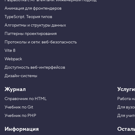
Разработка с AI-агентами: инженерный подход
ч
н
Анимация для фронтендеров
а
я
TypeScript. Теория типов
о
с
Алгоритмы и структуры данных
ь
Паттерны проектирования
f
l
Протоколы и сети: веб-безопасность
e
x
Vite 8
b
o
Webpack
x
Доступность веб-интерфейсов
4
Дизайн-системы
.
С
Журнал
Услуги
в
о
Справочник по HTML
Работа н
й
с
Учебник по Git
Для вузо
т
в
Учебник по PHP
Для учи
о
j
Информация
Остал
u
s