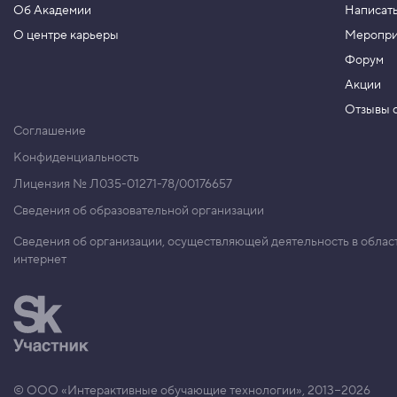
Об Академии
Написать
t
i
О центре карьеры
Меропри
f
y
Форум
-
c
Акции
o
Отзывы о
n
t
Соглашение
e
n
Конфиденциальность
t
,
Лицензия № Л035-01271-78/00176657
в
Сведения об образовательной организации
ы
р
а
Сведения об организации, осуществляющей деятельность в облас
в
интернет
н
и
в
а
н
и
е
в
д
© ООО «Интерактивные обучающие технологии», 2013−2026
о