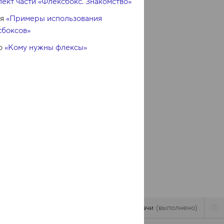
ект части «Флексбокс. Знакомство»
ья
«Примеры использования
сбоксов»
о
«Кому нужны флексы»
Задачи
выполнено