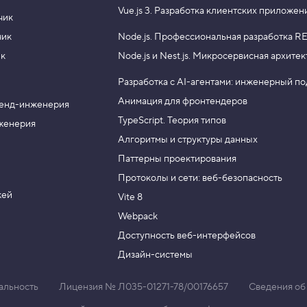
Vue.js 3.
Разработка клиентских приложен
чик
чик
Node.js.
Профессиональная разработка RE
ик
Node.js и Nest.js.
Микросервисная архитек
Разработка с AI-агентами: инженерный п
Анимация для фронтендеров
енд-инженерия
TypeScript. Теория типов
женерия
Алгоритмы и структуры данных
Паттерны проектирования
Протоколы и сети: веб-безопасность
жей
Vite 8
Webpack
Доступность веб-интерфейсов
Дизайн-системы
альность
Лицензия № Л035-01271-78/00176657
Сведения об