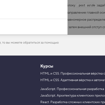
Блоку
задай
.post aside
направление главной оси 
равномерное распределен
а затем внешний отступ 
я, то вы можете обратиться за помощью
Курсы
HTML и CSS.
Профессиональная вёрстка с
HTML и CSS.
Адаптивная вёрстка и автома
JavaScript.
Профессиональная разработка
JavaScript.
Архитектура клиентских прил
React.
Разработка сложных клиентских п