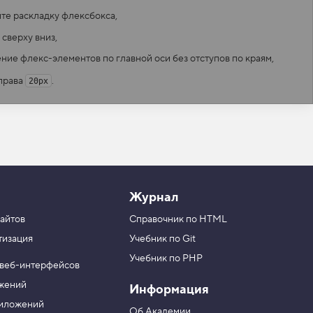
те раскладку флексбокса,
сверху вниз,
ие флекс-элементов по главной оси без отступов по краям,
справа
.
20px
Журнал
айтов
Справочник по HTML
тизация
Учебник по Git
Учебник по PHP
 веб-интерфейсов
ожений
Информация
риложений
Об Академии