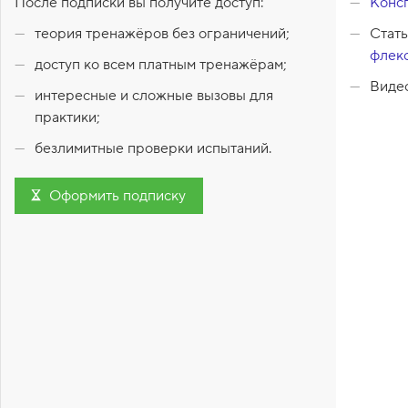
После подписки вы получите доступ:
Консп
1
теория тренажёров без ограничений;
Стат
.
флек
С
доступ ко всем платным тренажёрам;
в
Виде
о
интересные и сложные вызовы для
й
практики;
с
т
безлимитные проверки испытаний.
в
о
d
i
Оформить подписку
s
p
l
a
y
:
f
l
e
x
,
f
l
e