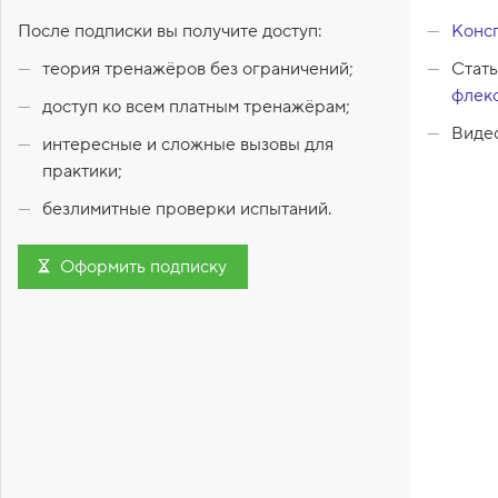
1
После подписки вы получите доступ:
Консп
.
теория тренажёров без ограничений;
Стат
С
в
флек
доступ ко всем платным тренажёрам;
о
й
Виде
интересные и сложные вызовы для
с
т
практики;
в
о
безлимитные проверки испытаний.
d
i
s
Оформить подписку
p
l
a
y
:
f
l
e
x
,
f
l
e