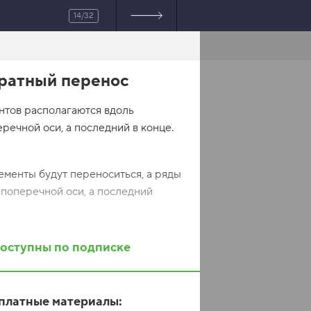
14/32
8"> <title>Перенос в обратном
обратный перенос
HTML
ef="style.css" rel="stylesheet">
 simeon"></div> <div class="rug
нтов располагаются вдоль
simo"></div> </div> </body>
речной оси, а последний в конце.
лементы будут переноситься, а ряды
 поперечной оси, а последний
доступны по подписке
платные материалы: