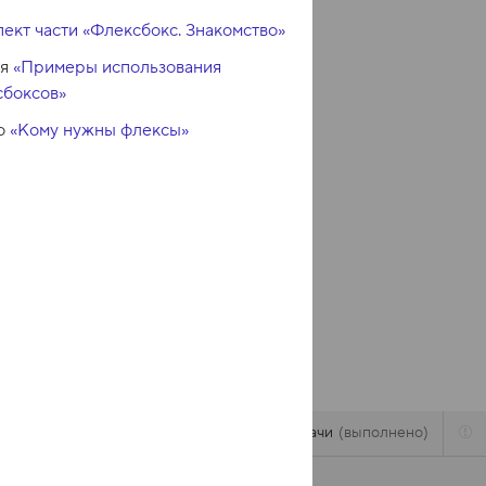
ект части «Флексбокс. Знакомство»
ья
«Примеры использования
сбоксов»
о
«Кому нужны флексы»
Задачи
выполнено