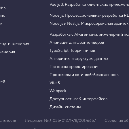
Vue.js 3.
Разработка клиентских приложен
чик
чик
Node.js.
Профессиональная разработка RE
ик
Node.js и Nest.js.
Микросервисная архитек
Разработка с AI-агентами: инженерный п
Анимация для фронтендеров
енд-инженерия
TypeScript. Теория типов
женерия
Алгоритмы и структуры данных
Паттерны проектирования
Протоколы и сети: веб-безопасность
жей
Vite 8
Webpack
Доступность веб-интерфейсов
Дизайн-системы
альность
Лицензия № Л035-01271-78/00176657
Сведения об