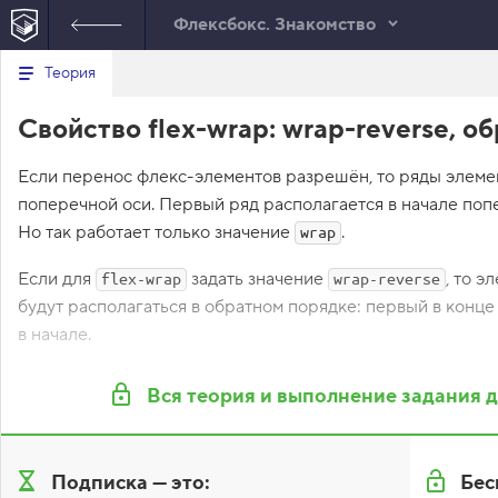
Флексбокс. Знакомство
В
Теория
index.html
style.css
е
р
<!DOCTYPE html> <html lang="ru"> <head> <meta charset="utf-
Свойство flex-wrap: wrap-reverse, 
н
порядке</title> <link href="setting.css" rel="stylesheet"> <link hr
у
</head> <body class="house"> <div class="room"> <div class="rug
т
Если перенос флекс-элементов разрешён, то ряды элеме
ь
rudolf"></div> <div class="rug keks"></div> <div class="rug mas
с
поперечной оси. Первый ряд располагается в начале попе
</html>
я
в
Но так работает только значение
.
wrap
с
Если для
задать значение
, то э
flex-wrap
wrap-reverse
п
и
будут располагаться в обратном порядке: первый в конце
с
в начале.
о
к
з
а
Вся теория и выполнение задания 
д
а
н
и
й
Подписка — это:
Бес