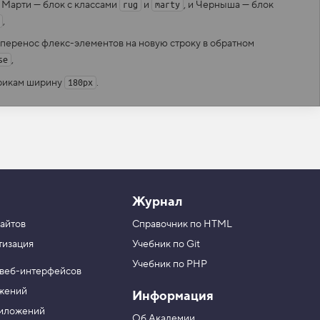
: Марти — блок с классами
и
,
и Черныша — блок
rug
marty
,
 перенос флекс-элементов на новую строку в обратном
,
se
врикам ширину
.
180px
Журнал
айтов
Справочник по HTML
тизация
Учебник по Git
Учебник по PHP
 веб-интерфейсов
ожений
Информация
риложений
Об Академии