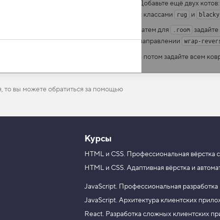
Добавьте ещё двух котов
с классами
и
rug
blacky
затем для
задайте
.room
направлении
wrap-rever
а потом задайте всем ко
я, то вы можете обратиться за помощью
Курсы
HTML и CSS.
Профессиональная вёрстка с
HTML и CSS.
Адаптивная вёрстка и автома
JavaScript.
Профессиональная разработка
JavaScript.
Архитектура клиентских прил
React.
Разработка сложных клиентских п