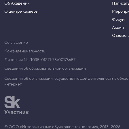
Об Академии
Написать
t
i
О центре карьеры
Меропри
f
y
Форум
-
c
Акции
o
Отзывы о
n
t
Соглашение
e
n
Конфиденциальность
t
,
Лицензия № Л035-01271-78/00176657
в
Сведения об образовательной организации
ы
р
а
Сведения об организации, осуществляющей деятельность в облас
в
интернет
н
и
в
а
н
и
е
в
д
© ООО «Интерактивные обучающие технологии», 2013−2026
о