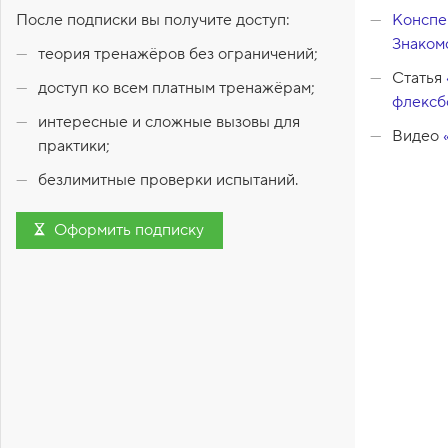
После подписки вы получите доступ:
Конспек
1
.
Знаком
теория тренажёров без ограничений;
С
Статья
в
доступ ко всем платным тренажёрам;
о
флексб
й
интересные и сложные вызовы для
с
Видео
практики;
т
в
безлимитные проверки испытаний.
о
d
i
Оформить подписку
s
p
l
a
y
:
f
l
e
x
,
f
l
Зад
e