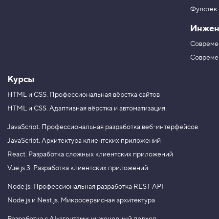
r
в
e
Фулстек
Y
c
V
o
t
Инжен
K
u
i
T
o
Совреме
u
n
b
,
Совреме
г
e
л
Курсы
а
в
HTML и CSS.
Профессиональная вёрстка сайтов
н
а
HTML и CSS.
Адаптивная вёрстка и автоматизация
я
о
с
JavaScript.
Профессиональная разработка веб-интерфейсов
ь
JavaScript.
Архитектура клиентских приложений
3
React.
Разработка сложных клиентских приложений
.
Vue.js 3.
Разработка клиентских приложений
П
о
Node.js.
Профессиональная разработка REST API
п
е
Node.js и Nest.js.
Микросервисная архитектура
р
е