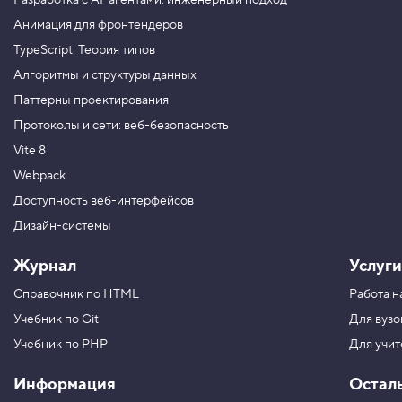
Разработка с AI-агентами: инженерный подход
ч
н
Анимация для фронтендеров
а
я
TypeScript. Теория типов
о
с
Алгоритмы и структуры данных
ь
Паттерны проектирования
f
l
Протоколы и сети: веб-безопасность
e
x
Vite 8
b
o
Webpack
x
Доступность веб-интерфейсов
4
Дизайн-системы
.
С
Журнал
Услуги
в
о
Справочник по HTML
Работа н
й
с
Учебник по Git
Для вузо
т
в
Учебник по PHP
Для учи
о
j
Информация
Остал
u
s