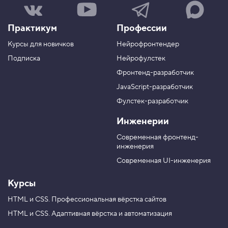
Н
Н
Н
Н
а
а
а
а
ш
ш
ш
ш
Практикум
Профессии
а
к
к
к
г
а
а
а
Курсы для новичков
Нейрофронтендер
р
н
н
н
у
а
а
а
Подписка
Нейрофулстек
п
л
л
л
Фронтенд-разработчик
п
н
в
в
а
а
JavaScript-разработчик
в
T
M
Фулстек-разработчик
Y
e
A
V
o
l
X
Инженерии
K
u
e
T
g
Современная фронтенд-
u
r
инженерия
b
a
e
m
Современная UI-инженерия
Курсы
HTML и CSS.
Профессиональная вёрстка сайтов
HTML и CSS.
Адаптивная вёрстка и автоматизация