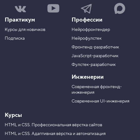
Н
Н
Н
Н
а
а
а
а
ш
ш
ш
ш
Практикум
Профессии
а
к
к
к
г
а
а
а
Курсы для новичков
Нейрофронтендер
р
н
н
н
у
а
а
а
Подписка
Нейрофулстек
п
л
л
л
Фронтенд-разработчик
п
н
в
в
а
а
JavaScript-разработчик
в
T
M
Фулстек-разработчик
Y
e
A
V
o
l
X
Инженерии
K
u
e
T
g
Современная фронтенд-
u
r
инженерия
b
a
e
m
Современная UI-инженерия
Курсы
HTML и CSS.
Профессиональная вёрстка сайтов
HTML и CSS.
Адаптивная вёрстка и автоматизация