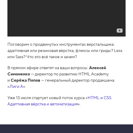
Поговорим о продвинутых инструментах верстальщика:
адаптивная или резиновая вёрстка, флексы или гриды? Less
или Sass? Что это всё такое и зачем?
В прямом эфире ответят на ваши вопросы:
Алексей
Симоненко
— директор по развитию HTML Academy
и
Серёжа Попов
— генеральный директор продакшена
«
Лиги А
».
Уже 13 июля стартует новый поток курса «
HTML и CSS.
Адаптивная вёрстка и автоматизация
».