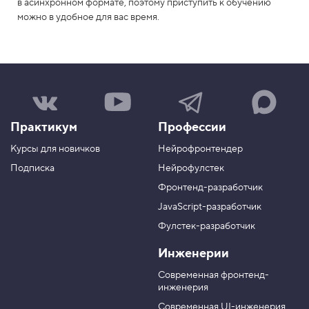
в асинхронном формате, поэтому приступить к обучению
можно в удобное для вас время.
Н
Н
Н
Н
а
а
а
а
ш
ш
ш
ш
Практикум
Профессии
а
к
к
к
г
а
а
а
Курсы для новичков
Нейрофронтендер
р
н
н
н
у
а
а
а
Подписка
Нейрофулстек
п
л
л
л
Фронтенд-разработчик
п
н
в
в
а
а
JavaScript-разработчик
в
T
M
Фулстек-разработчик
Y
e
A
V
o
l
X
Инженерии
K
u
e
T
g
Современная фронтенд-
u
r
инженерия
b
a
e
m
Современная UI-инженерия