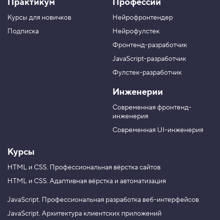
Практикум
Профессии
а
к
к
к
г
а
а
а
Курсы для новичков
Нейрофронтендер
р
н
н
н
у
а
а
а
Подписка
Нейрофулстек
п
л
л
л
Фронтенд-разработчик
п
н
в
в
а
а
JavaScript-разработчик
в
T
M
Фулстек-разработчик
Y
e
A
V
o
l
X
Инженерии
K
u
e
T
g
Современная фронтенд-
u
r
инженерия
b
a
e
m
Современная UI-инженерия
Курсы
HTML и CSS.
Профессиональная вёрстка сайтов
HTML и CSS.
Адаптивная вёрстка и автоматизация
JavaScript.
Профессиональная разработка веб-интерфейсов
JavaScript.
Архитектура клиентских приложений