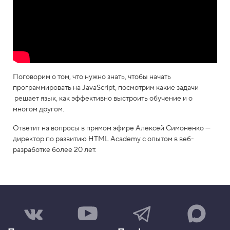
Поговорим о том, что нужно знать, чтобы начать
программировать на JavaScript, посмотрим какие задачи
решает язык, как эффективно выстроить обучение и о
многом другом.
Ответит на вопросы в прямом эфире Алексей Симоненко —
директор по развитию HTML Academy с опытом в веб-
разработке более 20 лет.
Н
Н
Н
Н
а
а
а
а
ш
ш
ш
ш