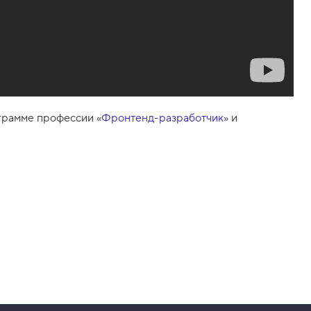
грамме профессии «
Фронтенд-разработчик
» и