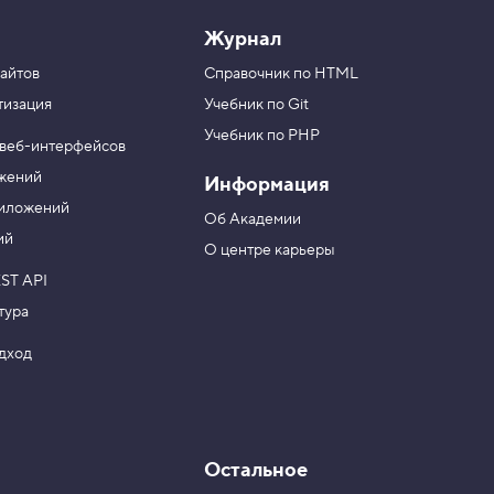
Журнал
айтов
Справочник по HTML
тизация
Учебник по Git
Учебник по PHP
 веб-интерфейсов
ожений
Информация
риложений
Об Академии
ий
О центре карьеры
ST API
тура
одход
Остальное