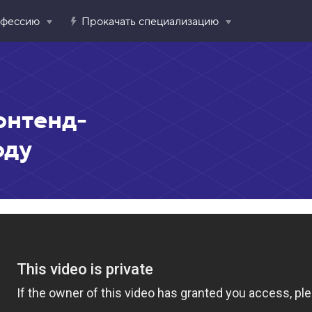
офессию
Прокачать специализацию
онтенд-
оду