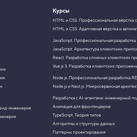
Курсы
HTML и CSS.
Профессиональная вёрстка с
HTML и CSS.
Адаптивная вёрстка и автома
JavaScript.
Профессиональная разработка
JavaScript.
Архитектура клиентских прил
React.
Разработка сложных клиентских п
Vue.js 3.
Разработка клиентских приложен
чик
чик
Node.js.
Профессиональная разработка RE
ик
Node.js и Nest.js.
Микросервисная архитек
Разработка с AI-агентами: инженерный п
Анимация для фронтендеров
енд-инженерия
TypeScript. Теория типов
женерия
Алгоритмы и структуры данных
Паттерны проектирования