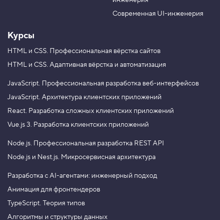
инженерия
b
a
e
m
Современная UI-инженерия
Курсы
HTML и CSS.
Профессиональная вёрстка сайтов
HTML и CSS.
Адаптивная вёрстка и автоматизация
JavaScript.
Профессиональная разработка веб-интерфейсов
JavaScript.
Архитектура клиентских приложений
React.
Разработка сложных клиентских приложений
Vue.js 3.
Разработка клиентских приложений
Node.js.
Профессиональная разработка REST API
Node.js и Nest.js.
Микросервисная архитектура
Разработка с AI-агентами: инженерный подход
Анимация для фронтендеров
TypeScript. Теория типов
Алгоритмы и структуры данных