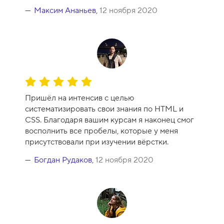
с
Максим Ананьев
,
12 ноября 2020
а
-
1
0
О
ц
Пришёл на интенсив с целью
е
систематизировать свои знания по HTML и
н
CSS. Благодаря вашим курсам я наконец смог
к
восполнить все пробелы, которые у меня
а
присутствовали при изучении вёрстки.
к
у
Богдан Рудаков
,
12 ноября 2020
р
с
а
-
1