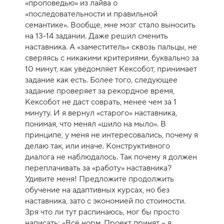
«проповедью» из лайва о
«последовательности и правильной
семантике». Вообще, мне мозг стало выносить
на 13-14 задании. Даже решил сменить
наставника. А «заместитель» сквозь пальцы, не
сверяясь с никакими критериями, буквально за
10 минут, как уведомляет Кексобот, принимает
задание как есть. Более того, следующее
задание проверяет за рекордное время,
Кексобот не даст соврать, менее чем за 1
минуту. И я вернул «старого» наставника,
понимая, что менял «шило на мыло». В
принципе, у меня не интересовались, почему я
делаю так, или иначе. Конструктивного
диалога не наблюдалось. Так почему я должен
переплачивать за «работу» наставника?
Удивите меня! Предложите продолжить
обучение на адаптивных курсах, но без
наставника, зато с экономией по стоимости.
Зря что ли тут распинаюсь, мог бы просто
написать: «Всё норм. Проект принят – я