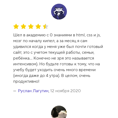
О
ц
Шел в академию с 0 знаниями в html, css и js,
е
мозг по началу кипел, а за месяц я сам
н
удивился когда у меня уже был почти готовый
к
сайт, это с учетом текущей работы, семьи,
а
ребёнка... Конечно не зря это называется
к
интенсивом). Но будьте готовы к тому, что на
у
учебу будет уходить очень много времени
р
(иногда даже до 4 утра). В целом, очень
с
продуктивно!
а
-
Руслан Лагутин
,
12 ноября 2020
9