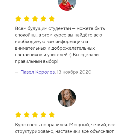
а
-
1
О
0
ц
Всем будущим студентам — можете быть
е
спокойны, в этом курсе вы найдёте всю
н
необходимую вам информацию и
к
внимательных и доброжелательных
а
наставников и учителей :) Вы сделали
к
правильный выбор!
у
р
Павел Королев
,
13 ноября 2020
с
а
-
1
0
О
ц
Курс очень понравился. Мощный, четкий, все
е
структурировано, наставники все объясняют