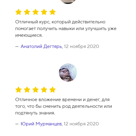
О
ц
Отличный курс, который действительно
е
помогает получить навыки или улучшить уже
н
имеющиеся.
к
а
Анатолий Дегтярь
,
12 ноября 2020
к
у
р
с
а
-
О
1
ц
0
Отличное вложение времени и денег, для
е
того, что бы сменить род деятельности или
н
подтянуть знания.
к
а
Юрий Мурманцев
,
12 ноября 2020
к