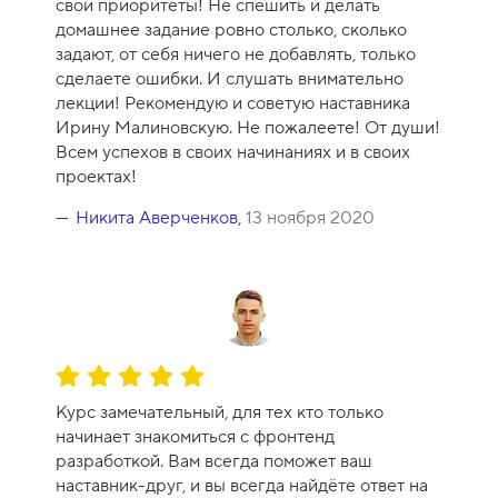
свои приоритеты! Не спешить и делать
а
домашнее задание ровно столько, сколько
к
задают, от себя ничего не добавлять, только
у
сделаете ошибки. И слушать внимательно
р
лекции! Рекомендую и советую наставника
с
Ирину Малиновскую. Не пожалеете! От души!
а
Всем успехов в своих начинаниях и в своих
-
проектах!
1
0
Никита Аверченков
,
13 ноября 2020
О
ц
Курс замечательный, для тех кто только
е
начинает знакомиться с фронтенд
н
разработкой. Вам всегда поможет ваш
к
наставник-друг, и вы всегда найдёте ответ на
а