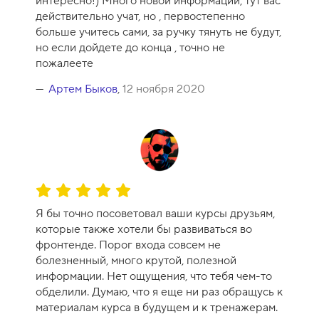
интересно!) Много новой информации, тут вас
у
действительно учат, но , первостепенно
р
больше учитесь сами, за ручку тянуть не будут,
с
но если дойдете до конца , точно не
а
пожалеете
-
1
Артем Быков
,
12 ноября 2020
0
О
ц
Я бы точно посоветовал ваши курсы друзьям,
е
которые также хотели бы развиваться во
н
фронтенде. Порог входа совсем не
к
болезненный, много крутой, полезной
а
информации. Нет ощущения, что тебя чем-то
к
обделили. Думаю, что я еще ни раз обращусь к
у
материалам курса в будущем и к тренажерам.
р