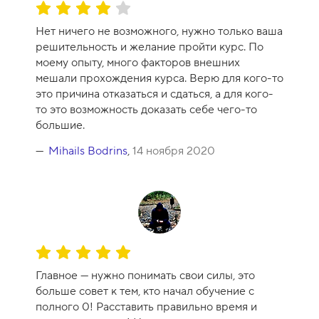
О
ц
Нет ничего не возможного, нужно только ваша
е
решительность и желание пройти курс. По
н
моему опыту, много факторов внешних
к
мешали прохождения курса. Верю для кого-то
а
это причина отказаться и сдаться, а для кого-
к
то это возможность доказать себе чего-то
у
большие.
р
с
Mihails Bodrins
,
14 ноября 2020
а
-
8
О
ц
Главное — нужно понимать свои силы, это
е
больше совет к тем, кто начал обучение с
н
полного 0! Расставить правильно время и
к