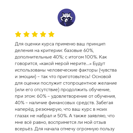
О
ц
Для оценки курса применю ваш принцип
е
деления на критерии: базовые 60%,
н
дополнительные 40%; с итогом 100%. Как
к
говорится, «какой мерой мерите…» Будут
а
использованы человеческие факторы (чувства
к
и эмоции) – так что приготовьтесь! Основой
у
для оценки послужит стопроцентное желание
р
(или его отсутствие) продолжить обучение,
с
при этом: 60% – удовлетворение от обучения,
а
40% – наличие финансовых средств. Забегая
-
наперёд, резюмирую, что ваш курс в моих
1
глазах не набрал и 50%. А также заявляю, что
0
мне всё равно, воспримется ли мой отзыв
всерьёз. Для начала отмечу огромную пользу