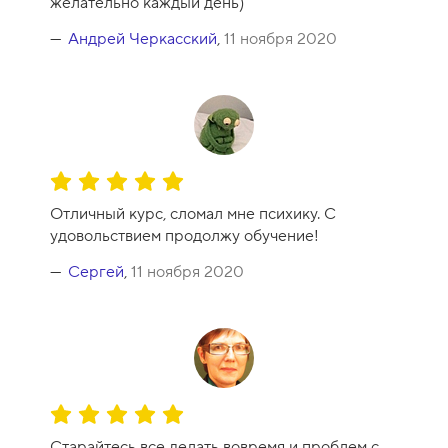
желательно каждый день)
Андрей Черкасский
,
11 ноября 2020
О
ц
Отличный курс, сломал мне психику. С
е
удовольствием продолжу обучение!
н
к
Сергей
,
11 ноября 2020
а
к
у
р
с
а
О
-
ц
1
Старайтесь все делать вовремя и проблем с