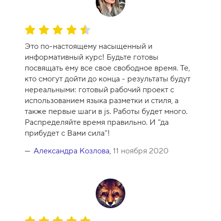
О
ц
Это по-настоящему насыщенный и
е
информативный курс! Будьте готовы
н
посвящать ему все свое свободное время. Те,
к
кто смогут дойти до конца - результаты будут
а
нереальными: готовый рабочий проект с
к
использованием языка разметки и стиля, а
у
также первые шаги в js. Работы будет много.
р
Распределяйте время правильно. И "да
с
прибудет с Вами сила"!
а
-
Александра Козлова
,
11 ноября 2020
9
О