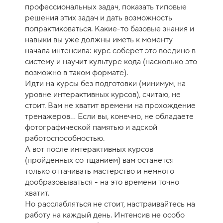
к
профессиональных задач, показать типовые
у
решения этих задач и дать возможность
р
попрактиковаться. Какие-то базовые знания и
с
навыки вы уже должны иметь к моменту
а
начала интенсива: курс соберет это воедино в
-
систему и научит культуре кода (насколько это
1
возможно в таком формате).
0
Идти на курсы без подготовки (минимум, на
уровне интерактивных курсов), считаю, не
стоит. Вам не хватит времени на прохождение
тренажеров... Если вы, конечно, не обладаете
фотографической памятью и адской
работоспособностью.
А вот после интерактивных курсов
(пройденных со тщанием) вам останется
только оттачивать мастерство и немного
дообразовываться - на это времени точно
хватит.
Но расслабляться не стоит, настраивайтесь на
работу на каждый день. Интенсив не особо