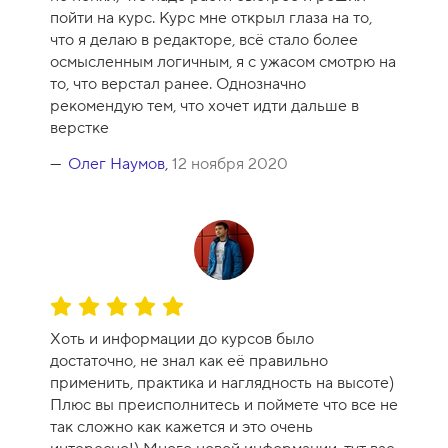
к
пойти на курс. Курс мне открыл глаза на то,
а
что я делаю в редакторе, всё стало более
к
осмысленным логичным, я с ужасом смотрю на
у
то, что верстал ранее. Однозначно
р
рекомендую тем, что хочет идти дальше в
с
верстке
а
-
Олег Наумов
,
12 ноября 2020
1
0
О
ц
Хоть и информации до курсов было
е
достаточно, не знал как её правильно
н
применить, практика и наглядность на высоте)
к
Плюс вы преисполнитесь и поймете что все не
а
так сложно как кажется и это очень
к