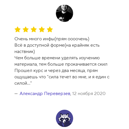
у
р
с
а
-
О
1
ц
0
Очень много инфы(прям оооочень)
е
Всё в доступной форме(на крайняк есть
н
наствник)
к
Чем больше времени уделять изучению
а
материала, тем больше прокачивается скил
к
Прошел курс и через два месяца, прям
у
ощущаешь что "сила течет во мне, и я един с
р
силой..."
с
а
Александр Переверзев
,
12 ноября 2020
-
1
0