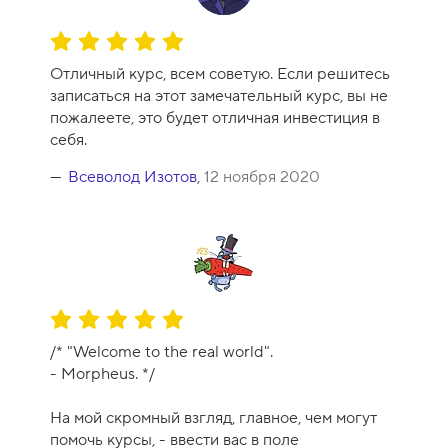
О
ц
Отличный курс, всем советую. Если решитесь
е
записаться на этот замечательный курс, вы не
н
пожалеете, это будет отличная инвестиция в
к
себя.
а
к
Всеволод Изотов
,
12 ноября 2020
у
р
с
а
-
1
О
0
ц
/* "Welcome to the real world".
е
- Morpheus. */
н
к
На мой скромный взгляд, главное, чем могут
а
помочь курсы, - ввести вас в поле