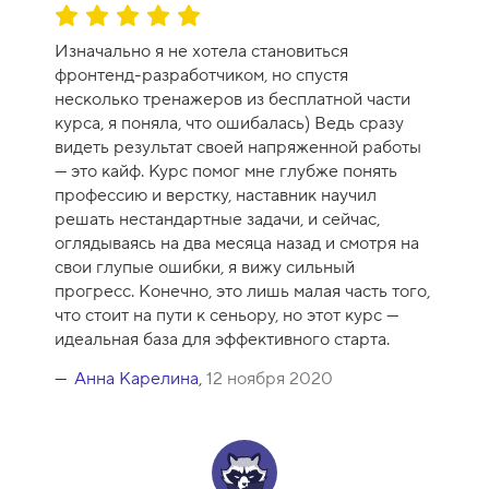
0
О
ц
Изначально я не хотела становиться
е
фронтенд-разработчиком, но спустя
н
несколько тренажеров из бесплатной части
к
курса, я поняла, что ошибалась) Ведь сразу
а
видеть результат своей напряженной работы
к
— это кайф. Курс помог мне глубже понять
у
профессию и верстку, наставник научил
р
решать нестандартные задачи, и сейчас,
с
оглядываясь на два месяца назад и смотря на
а
свои глупые ошибки, я вижу сильный
-
прогресс. Конечно, это лишь малая часть того,
1
что стоит на пути к сеньору, но этот курс —
0
идеальная база для эффективного старта.
Анна Карелина
,
12 ноября 2020