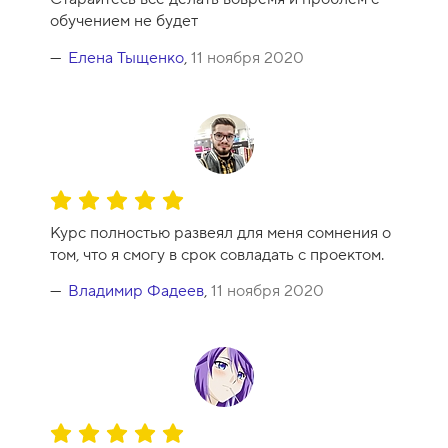
е
0
обучением не будет
н
к
Елена Тыщенко
,
11 ноября 2020
а
к
у
р
с
а
О
-
ц
1
Курс полностью развеял для меня сомнения о
е
0
том, что я смогу в срок совладать с проектом.
н
к
Владимир Фадеев
,
11 ноября 2020
а
к
у
р
с
а
О
-