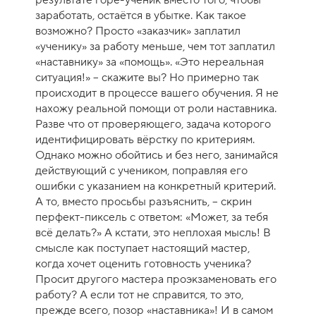
результате горе-ученик вместо того, чтобы
заработать, остаётся в убытке. Как такое
возможно? Просто «заказчик» заплатил
«ученику» за работу меньше, чем тот заплатил
«наставнику» за «помощь». «Это нереальная
ситуация!» – скажите вы? Но примерно так
происходит в процессе вашего обучения. Я не
нахожу реальной помощи от роли наставника.
Разве что от проверяющего, задача которого
идентифицировать вёрстку по критериям.
Однако можно обойтись и без него, занимайся
действующий с учеником, поправляя его
ошибки с указанием на конкретный критерий.
А то, вместо просьбы разъяснить, – скрин
перфект-пиксель с ответом: «Может, за тебя
всё делать?» А кстати, это неплохая мысль! В
смысле как поступает настоящий мастер,
когда хочет оценить готовность ученика?
Просит другого мастера проэкзаменовать его
работу? А если тот не справится, то это,
прежде всего, позор «наставника»! И в самом