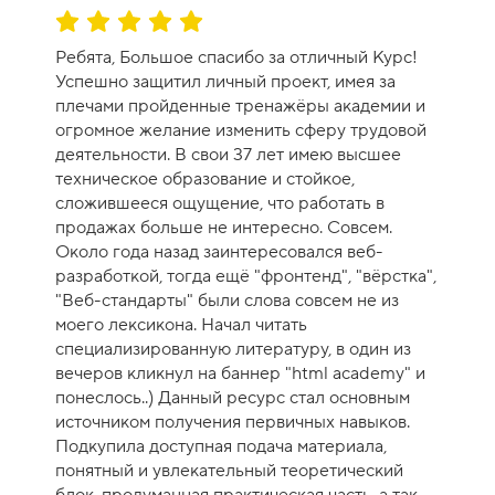
О
ц
Ребята, Большое спасибо за отличный Курс!
е
Успешно защитил личный проект, имея за
н
плечами пройденные тренажёры академии и
к
огромное желание изменить сферу трудовой
а
деятельности. В свои 37 лет имею высшее
к
техническое образование и стойкое,
у
сложившееся ощущение, что работать в
р
продажах больше не интересно. Совсем.
с
Около года назад заинтересовался веб-
а
разработкой, тогда ещё "фронтенд", "вёрстка",
-
"Веб-стандарты" были слова совсем не из
1
моего лексикона. Начал читать
0
специализированную литературу, в один из
вечеров кликнул на баннер "html academy" и
понеслось..) Данный ресурс стал основным
источником получения первичных навыков.
Подкупила доступная подача материала,
понятный и увлекательный теоретический