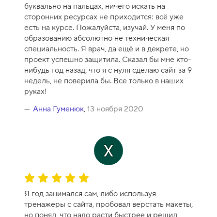
н
буквально на пальцах, ничего искать на
к
сторонних ресурсах не приходится: всё уже
а
есть на курсе. Пожалуйста, изучай. У меня по
к
образованию абсолютно не техническая
у
специальность. Я врач, да ещё и в декрете, но
р
проект успешно защитила. Сказал бы мне кто-
с
нибудь год назад, что я с нуля сделаю сайт за 9
а
недель, не поверила бы. Все только в наших
-
руках!
1
0
Анна Гуменюк
,
13 ноября 2020
О
ц
Я год занимался сам, либо используя
е
тренажеры с сайта, пробовал верстать макеты,
н
но понял, что надо расти быстрее и решил