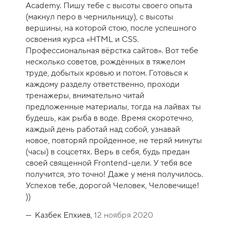
Academy. Пишу тебе с высоты своего опыта
н
(макнул перо в чернильницу), с высоты
к
вершины, на которой стою, после успешного
а
освоения курса «HTML и CSS.
к
Профессиональная вёрстка сайтов». Вот тебе
у
несколько советов, рождённых в тяжелом
р
труде, добытых кровью и потом. Готовься к
с
каждому разделу ответственно, проходи
а
тренажеры, внимательно читай
-
предложенные материалы, тогда на лайвах ты
1
будешь, как рыба в воде. Время скоротечно,
0
каждый день работай над собой, узнавай
новое, повторяй пройденное, не теряй минуты
(часы) в соцсетях. Верь в себя, будь предан
своей священной Frontend-цели. У тебя все
получится, это точно! Даже у меня получилось.
Успехов тебе, дорогой Человек, Человечище!
))
Казбек Епхиев,
12 ноября 2020