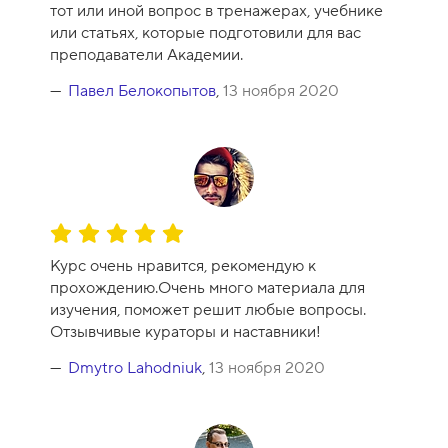
тот или иной вопрос в тренажерах, учебнике
к
или статьях, которые подготовили для вас
у
преподаватели Академии.
р
с
Павел Белокопытов
,
13 ноября 2020
а
-
1
0
О
ц
Курс очень нравится, рекомендую к
е
прохождению.Очень много материала для
н
изучения, поможет решит любые вопросы.
к
Отзывчивые кураторы и наставники!
а
к
Dmytro Lahodniuk
,
13 ноября 2020
у
р
с