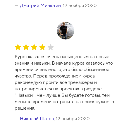
Дмитрий Милютин
,
12 ноября 2020
О
ц
Курс оказался очень насыщенным на новые
е
знания и навыки. В начале курса казалось что
н
времени очень много, это было обманчивое
к
чувство. Перед прохождением курса
а
рекомендую пройти все тренажеры и
к
потренироваться на проектах в разделе
у
"Навыки". Чем лучше Вы будете готовы, тем
р
меньше времени потратите на поиск нужного
с
решения.
а
-
Николай Шатов
,
12 ноября 2020
8