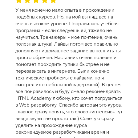
ц
У меня конечно мало опыта в прохождении
е
подобных курсов. Но, на мой взгляд, все на
н
очень высоком уровне. Понравилась учебная
к
программа - если следуешь ей, тяжело не
а
научиться. Тренажеры - мое почтение, очень
к
полезная штука! Лайвы потом все правильно
у
дополняют и домашнее задание выполнить ты
р
просто обречен. Наставник очень полезен и
с
помогает проходить тупики быстрее и не
а
перезависать в интернете. Были конечно
-
технические проблемы с лайвами, но я
1
смотрел их с небольшой задержкой). В целом
0
все понравилось и буду смело рекомендовать
HTML Academy любому, кто хочет погрузиться
в Web разработку. Спасибо авторам это курса.
Главное сразу понять, что слово «интенсив» тут
везде звучит не просто так.) Советую сразу
уделить на прохождение курса
рекомендуемое разработчиками время и