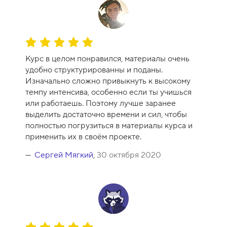
О
ц
Курс в целом понравился, материалы очень
е
удобно структурированны и поданы.
н
Изначально сложно привыкнуть к высокому
к
темпу интенсива, особенно если ты учишься
а
или работаешь. Поэтому лучше заранее
к
выделить достаточно времени и сил, чтобы
у
полностью погрузиться в материалы курса и
р
применить их в своём проекте.
с
а
Сергей Мягкий
,
30 октября 2020
-
1
0
О