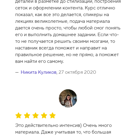
деталей в разметке до стилизации, построения
к
сеток и оформлении контента. Курс отлично
у
показал, как все это делается, спикеры на
р
лекциях великолепные, подача материала
с
дается очень просто, чтобы любой смог понять
а
его и выполнить домашнее задании. Если что-
-
то не получается решить своими мозгами, то
1
наставник всегда поможет и направит на
0
правильное решение, но не прямо, а поможет
вам найти его самому.
Никита Куликов
,
27 октября 2020
О
ц
Это действительно интенсив) Очень много
е
материала. Даже учитывая то, что большая
н