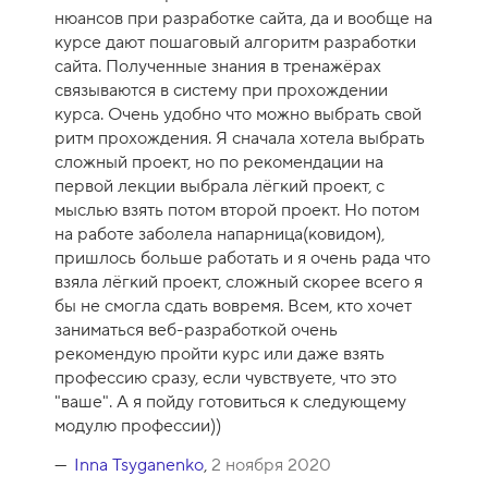
у
нюансов при разработке сайта, да и вообще на
р
курсе дают пошаговый алгоритм разработки
с
сайта. Полученные знания в тренажёрах
а
связываются в систему при прохождении
-
курса. Очень удобно что можно выбрать свой
1
ритм прохождения. Я сначала хотела выбрать
0
сложный проект, но по рекомендации на
первой лекции выбрала лёгкий проект, с
мыслью взять потом второй проект. Но потом
на работе заболела напарница(ковидом),
пришлось больше работать и я очень рада что
взяла лёгкий проект, сложный скорее всего я
бы не смогла сдать вовремя. Всем, кто хочет
заниматься веб-разработкой очень
рекомендую пройти курс или даже взять
профессию сразу, если чувствуете, что это
"ваше". А я пойду готовиться к следующему
модулю профессии))
Inna Tsyganenko
,
2 ноября 2020