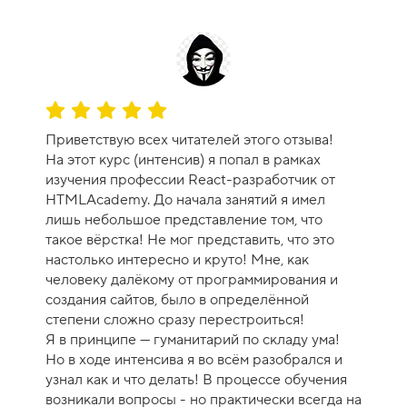
О
ц
Приветствую всех читателей этого отзыва!
е
На этот курс (интенсив) я попал в рамках
н
изучения профессии React-разработчик от
к
HTMLAcademy. До начала занятий я имел
а
лишь небольшое представление том, что
к
такое вёрстка! Не мог представить, что это
у
настолько интересно и круто! Мне, как
р
человеку далёкому от программирования и
с
создания сайтов, было в определённой
а
степени сложно сразу перестроиться!
-
Я в принципе — гуманитарий по складу ума!
1
Но в ходе интенсива я во всём разобрался и
0
узнал как и что делать! В процессе обучения
возникали вопросы - но практически всегда на