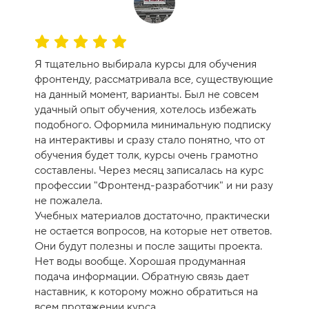
О
ц
Я тщательно выбирала курсы для обучения
е
фронтенду, рассматривала все, существующие
н
на данный момент, варианты. Был не совсем
к
удачный опыт обучения, хотелось избежать
а
подобного. Оформила минимальную подписку
к
на интерактивы и сразу стало понятно, что от
у
обучения будет толк, курсы очень грамотно
р
составлены. Через месяц записалась на курс
с
профессии "Фронтенд-разработчик" и ни разу
а
не пожалела.
-
Учебных материалов достаточно, практически
1
не остается вопросов, на которые нет ответов.
0
Они будут полезны и после защиты проекта.
Нет воды вообще. Хорошая продуманная
подача информации. Обратную связь дает
наставник, к которому можно обратиться на
всем протяжении курса.