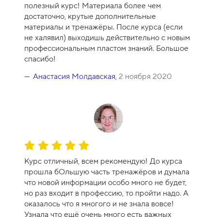
е
полезный курс! Материала более чем
н
достаточно, крутые дополнительные
к
материалы и тренажёры. После курса (если
а
не халявил) выходишь действительно с новым
к
профессиональным пластом знаний. Большое
у
спасибо!
р
с
Анастасия Молдавская
,
2 ноября 2020
а
-
9
О
ц
Курс отличный, всем рекомендую! До курса
е
прошла бОльшую часть тренажёров и думала
н
что новой информации особо много не будет,
к
но раз входит в профессию, то пройти надо. А
а
оказалось что я многого и не знала вовсе!
к
Узнала что ещё очень много есть важных