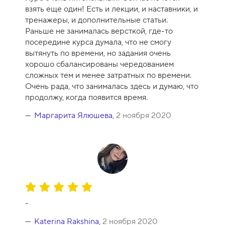
е
взять еще один! Есть и лекции, и наставники, и
н
тренажеры, и дополнительные статьи.
к
Раньше не занималась версткой, где-то
а
посередине курса думала, что не смогу
к
вытянуть по времени, но задания очень
у
хорошо сбалансированы чередованием
р
сложных тем и менее затратных по времени.
с
Очень рада, что занималась здесь и думаю, что
а
продолжу, когда появится время.
-
1
Маргарита Ялюшева
,
2 ноября 2020
0
О
ц
-
е
н
Katerina Rakshina
,
2 ноября 2020