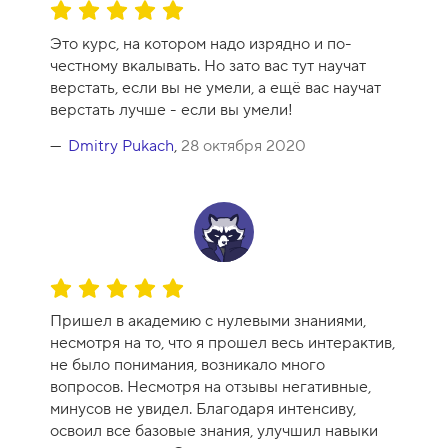
О
0
ц
Это курс, на котором надо изрядно и по-
е
честному вкалывать. Но зато вас тут научат
н
верстать, если вы не умели, а ещё вас научат
к
верстать лучше - если вы умели!
а
к
Dmitry Pukach
,
28 октября 2020
у
р
с
а
-
1
О
0
ц
Пришел в академию с нулевыми знаниями,
е
несмотря на то, что я прошел весь интерактив,
н
не было понимания, возникало много
к
вопросов. Несмотря на отзывы негативные,
а
минусов не увидел. Благодаря интенсиву,
к
освоил все базовые знания, улучшил навыки
у