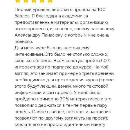
ц
Первый уровень верстки я прошла на 100
е
баллов. Я благодарна академии за
н
предоставленные материалы, организацию
к
всего процесса, и, конечно, своему наставнику
а
Александру Панасюку, с которым мне очень
к
повезло.
у
Для меня курс был по-настоящему
р
интенсивным. Это было не столько сложно,
с
сколько объемно. Всем советую пройти 50%
а
интерактивов по подписке до курса. На мой
-
взгляд, это занимает примерно треть времени,
1
необходимого для прохождения курса (кроме
0
этого будут лекции, демки, много текстовой
информации и сам проект). У меня было
пройдено примерно 30% интерактивов и это
позволило держаться в темпе первые пару
недель. Самое главное, лекторы и наставник
позволяют по-другому взглянуть на проект,
сделать его не просто идентичным макету