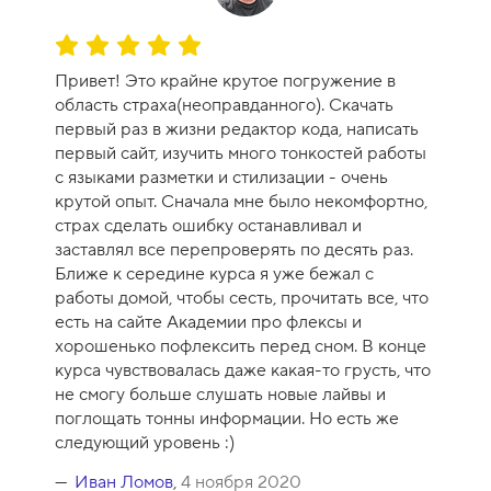
О
ц
Привет! Это крайне крутое погружение в
е
область страха(неоправданного). Скачать
н
первый раз в жизни редактор кода, написать
к
первый сайт, изучить много тонкостей работы
а
с языками разметки и стилизации - очень
к
крутой опыт. Сначала мне было некомфортно,
у
страх сделать ошибку останавливал и
р
заставлял все перепроверять по десять раз.
с
Ближе к середине курса я уже бежал с
а
работы домой, чтобы сесть, прочитать все, что
-
есть на сайте Академии про флексы и
1
хорошенько пофлексить перед сном. В конце
0
курса чувствовалась даже какая-то грусть, что
не смогу больше слушать новые лайвы и
поглощать тонны информации. Но есть же
следующий уровень :)
Иван Ломов
,
4 ноября 2020