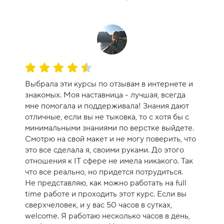
к
а
к
у
р
с
О
а
ц
-
Выбрала эти курсы по отзывам в интернете и
е
1
знакомых. Моя наставница - лучшая, всегда
н
0
мне помогала и поддерживала! Знания дают
к
отличные, если вы не тыковка, то с хотя бы с
а
минимальными знаниями по верстке выйдете.
к
Смотрю на свой макет и не могу поверить, что
у
это все сделала я, своими руками. До этого
р
отношения к IT сфере не имела никакого. Так
с
что все реально, но придется потрудиться.
а
Не представляю, как можно работать на full
-
time работе и проходить этот курс. Если вы
9
сверхчеловек, и у вас 50 часов в сутках,
welcome. Я работаю несколько часов в день,