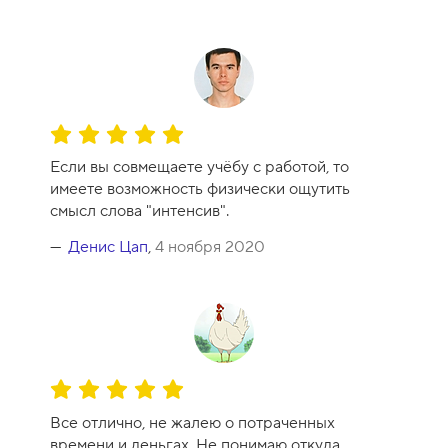
О
ц
Если вы совмещаете учёбу с работой, то
е
имеете возможность физически ощутить
н
смысл слова "интенсив".
к
а
Денис Цап
,
4 ноября 2020
к
у
р
с
а
-
О
1
ц
0
Все отлично, не жалею о потраченных
е
времени и деньгах. Не понимаю откуда