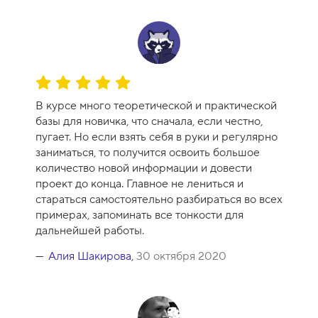
О
ц
В курсе много теоретической и практической
е
базы для новичка, что сначала, если честно,
н
пугает. Но если взять себя в руки и регулярно
к
заниматься, то получится освоить большое
а
количество новой информации и довести
к
проект до конца. Главное не лениться и
у
стараться самостоятельно разбираться во всех
р
примерах, запоминать все тонкости для
с
дальнейшей работы.
а
-
Алия Шакирова
,
30 октября 2020
1
0