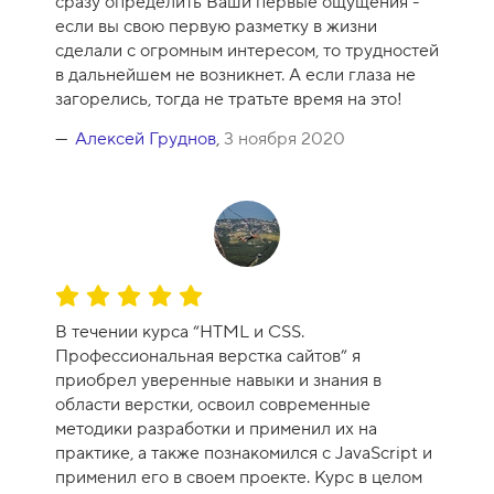
сразу определить Ваши первые ощущения -
9
если вы свою первую разметку в жизни
сделали с огромным интересом, то трудностей
в дальнейшем не возникнет. А если глаза не
загорелись, тогда не тратьте время на это!
Алексей Груднов
,
3 ноября 2020
О
ц
В течении курса “HTML и CSS.
е
Профессиональная верстка сайтов” я
н
приобрел уверенные навыки и знания в
к
области верстки, освоил современные
а
методики разработки и применил их на
к
практике, а также познакомился с JavaScript и
у
применил его в своем проекте. Курс в целом
р