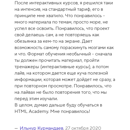
После интерактивных курсов, я решился таки
а
на интенсив, на стандартный тариф, его в
-
принципе мне хватило. Что понравилось -
1
много материала по темам, просто море, не
0
успел все освоить. Понравилось, что проект
свой делаешь сам, а не повторяешь как
обезьянка за кем-то на экране. Дает
возможность самому пораскинуть мозгами как
и что. Формат обучения необычный - сначала
ты должен прочитать материал, пройти
тренажеры (интерактивные курсы), а потом
лайв, на котором дается еще куча полезной
информации, которая может дойдет не сразу, а
при повторном просмотре. Понравилось, что
на лайвах не было повторения того, что мы
перед этим изучали.
В целом, думаю дальше буду обучаться в
HTML Academy. Мне понравилось!
Ильнур Курмандаев
,
27 октября 2020