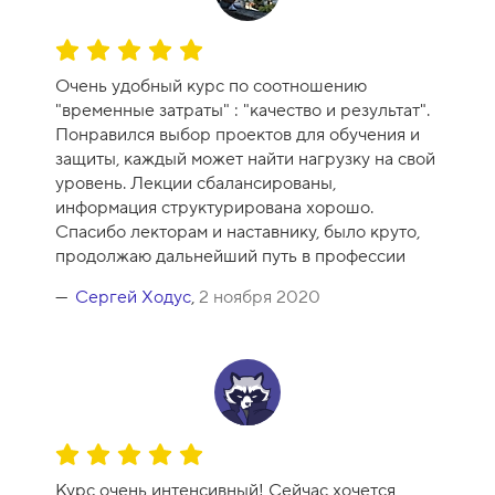
О
ц
Очень удобный курс по соотношению
е
"временные затраты" : "качество и результат".
н
Понравился выбор проектов для обучения и
к
защиты, каждый может найти нагрузку на свой
а
уровень. Лекции сбалансированы,
к
информация структурирована хорошо.
у
Спасибо лекторам и наставнику, было круто,
р
продолжаю дальнейший путь в профессии
с
а
Сергей Ходус
,
2 ноября 2020
-
1
0
О
ц
Курс очень интенсивный! Сейчас хочется