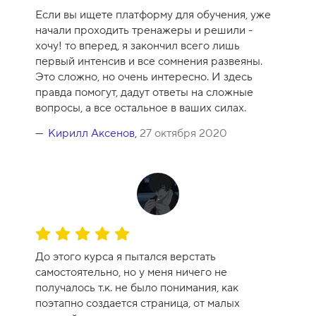
ц
Если вы ищете платформу для обучения, уже
е
начали проходить тренажеры и решили -
н
хочу! то вперед, я закончил всего лишь
к
первый интенсив и все сомнения развеяны.
а
Это сложно, но очень интересно. И здесь
к
правда помогут, дадут ответы на сложные
у
вопросы, а все остальное в ваших силах.
р
с
Кирилл Аксенов
,
27 октября 2020
а
-
1
0
О
ц
До этого курса я пытался верстать
е
самостоятельно, но у меня ничего не
н
получалось т.к. не было понимания, как
к
поэтапно создается страница, от малых
а