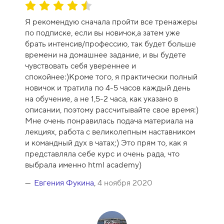
О
ц
Я рекомендую сначала пройти все тренажеры
е
по подписке, если вы новичок,а затем уже
н
брать интенсив/профессию, так будет больше
к
времени на домашнее задание, и вы будете
а
чувствовать себя увереннее и
к
спокойнее:)Кроме того, я практически полный
у
новичок и тратила по 4-5 часов каждый день
р
на обучение, а не 1,5-2 часа, как указано в
с
описании, поэтому рассчитывайте свое время:)
а
Мне очень понравилась подача материала на
-
лекциях, работа с великолепным наставником
9
и командный дух в чатах;) Это прям то, как я
представляла себе курс и очень рада, что
выбрала именно html academy)
Евгения Фукина
,
4 ноября 2020