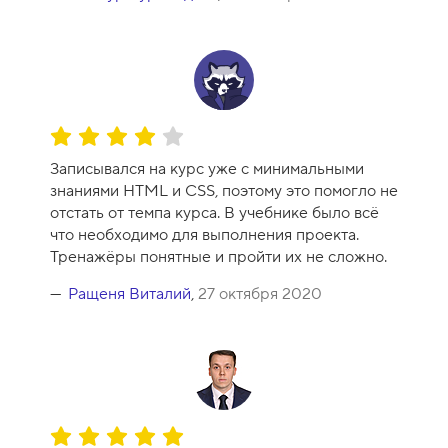
О
ц
Записывался на курс уже с минимальными
е
знаниями HTML и CSS, поэтому это помогло не
н
отстать от темпа курса. В учебнике было всё
к
что необходимо для выполнения проекта.
а
Тренажёры понятные и пройти их не сложно.
к
у
Ращеня Виталий
,
27 октября 2020
р
с
а
-
8
О