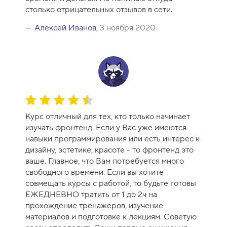
н
столько отрицательных отзывов в сети.
к
а
Алексей Иванов
,
3 ноября 2020
к
у
р
с
а
-
О
1
ц
0
Курс отличный для тех, кто только начинает
е
изучать фронтенд. Если у Вас уже имеются
н
навыки программирования или есть интерес к
к
дизайну, эстетике, красоте - то фронтенд это
а
ваше. Главное, что Вам потребуется много
к
свободного времени. Если вы хотите
у
совмещать курсы с работой, то будьте готовы
р
ЕЖЕДНЕВНО тратить от 1 до 2ч на
с
прохождение тренажеров, изучение
а
материалов и подготовке к лекциям. Советую
-