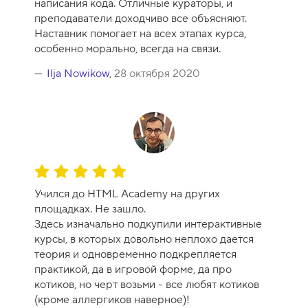
написания кода. Отличные кураторы, и
р
преподаватели доходчиво все объясняют.
с
Наставник помогает на всех этапах курса,
а
особенно морально, всегда на связи.
-
1
Ilja Nowikow
,
28 октября 2020
0
О
ц
Учился до HTML Academy на других
е
площадках. Не зашло.
н
Здесь изначально подкупили интерактивные
к
курсы, в которых довольно неплохо дается
а
теория и одновременно подкрепляется
к
практикой, да в игровой форме, да про
у
котиков, но черт возьми - все любят котиков
р
(кроме аллергиков наверное)!
с