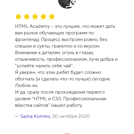
О
ц
HTML Academy -- это лучшее, что может дать
е
вам рынок обучающих программ по
н
фронтенду. Процесс выстроен ровно, без
к
спешки и суеты, грамотно и со вкусом.
а
Внимание к деталям, огонь в глазах,
к
отзывчивость, профессионализм, лучи добра и
у
"успейте налить себе чай".
р
Я уверен, что этих ребят будет сложно
с
обогнать (и сделать что-то лучше) сегодня.
а
Люблю их.
-
И да, сразу после прохождения первого
1
уровня "HTML и CSS. Профессиональная
0
вёрстка сайтов" нашёл работу.
Sasha Komlev
,
30 октября 2020