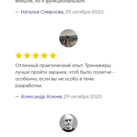
внешне, но и функциональным.
Наталья Смирнова
,
29 октября 2020
О
ц
Отличный практический опыт. Тренажеры
е
лучше пройти заранее, чтоб было полегче -
н
особенно, если вы не особо в теме
к
разработки.
а
к
Александр Клюев
,
29 октября 2020
у
р
с
а
-
1