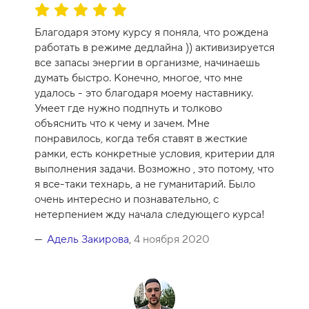
О
ц
Благодаря этому курсу я поняла, что рождена
е
работать в режиме дедлайна )) активизируется
н
все запасы энергии в организме, начинаешь
к
думать быстро. Конечно, многое, что мне
а
удалось - это благодаря моему наставнику.
к
Умеет где нужно подпнуть и толково
у
объяснить что к чему и зачем. Мне
р
понравилось, когда тебя ставят в жесткие
с
рамки, есть конкретные условия, критерии для
а
выполнения задачи. Возможно , это потому, что
-
я все-таки технарь, а не гуманитарий. Было
1
очень интересно и познавательно, с
0
нетерпением жду начала следующего курса!
Адель Закирова
,
4 ноября 2020