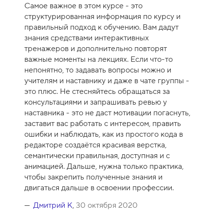
ц
Самое важное в этом курсе - это
е
структурированная информация по курсу и
н
правильный подход к обучению. Вам дадут
к
знания средствами интерактивных
а
тренажеров и дополнительно повторят
к
важные моменты на лекциях. Если что-то
у
непонятно, то задавать вопросы можно и
р
учителям и наставнику и даже в чате группы -
с
это плюс. Не стесняйтесь обращаться за
а
консультациями и запрашивать ревью у
-
наставника - это не даст мотивации погаснуть,
1
заставит вас работать с интересом, править
0
ошибки и наблюдать, как из простого кода в
редакторе создаётся красивая верстка,
семантически правильная, доступная и с
анимацией. Дальше, нужна только практика,
чтобы закрепить полученные знания и
двигаться дальше в освоении профессии.
Дмитрий К
,
30 октября 2020