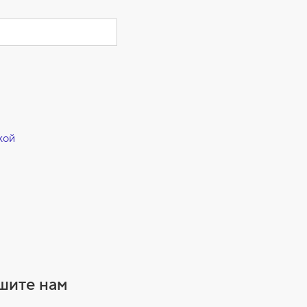
кой
ишите нам