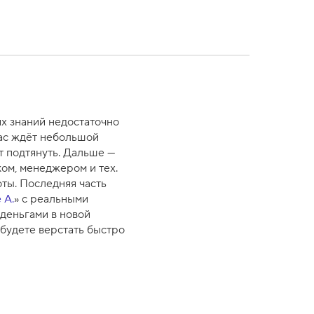
х знаний недостаточно
вас ждёт небольшой
т подтянуть. Дальше —
ом, менеджером и тех.
оты. Последняя часть
 А.
» с реальными
деньгами в новой
 будете верстать быстро