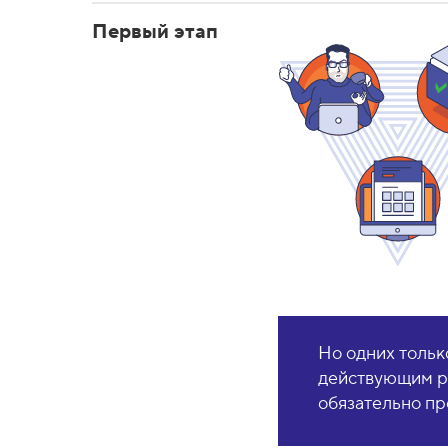
ч
Первый этап
е
н
и
я
и
т
р
у
д
Но одних тольк
о
действующим ра
обязательно пр
у