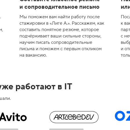
и сопроводительное письмо
или
.
Мы поможем вам найти работу после
Пос
стажировки в «Лиге А.». Расскажем, как
к ва
м,
составить понятное резюме, которое
пар
подчёркивает ваши сильные стороны,
с н
научим писать сопроводительные
выб
письма и поможем с первым откликом
и от
на вакансию.
толь
же работают в IT
шали.