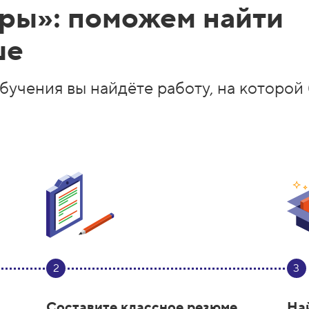
ры»: поможем найти
ше
бучения вы найдёте работу, на которой
2
3
Составите классное резюме
На