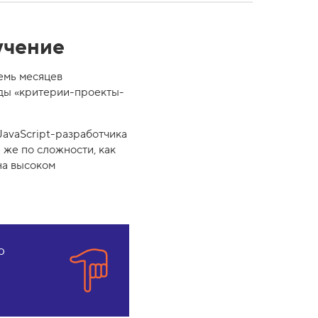
учение
емь месяцев
ады «критерии-проекты-
JavaScript-разработчика
 же по сложности, как
 на высоком
ю