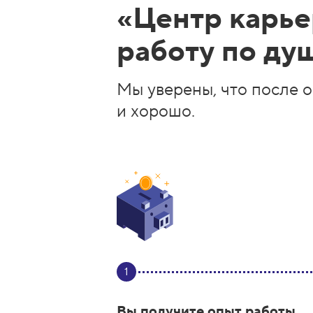
«Центр карье
работу по ду
Мы уверены, что после о
и хорошо.
1
Вы получите опыт работы