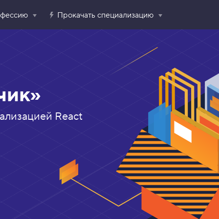
офессию
Прокачать специализацию
чик»
ализацией React