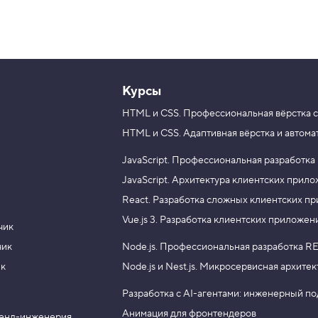
Курсы
HTML и CSS.
Профессиональная вёрстка с
HTML и CSS.
Адаптивная вёрстка и автома
JavaScript.
Профессиональная разработка
JavaScript.
Архитектура клиентских прил
React.
Разработка сложных клиентских п
Vue.js 3.
Разработка клиентских приложен
чик
чик
Node.js.
Профессиональная разработка RE
ик
Node.js и Nest.js.
Микросервисная архитек
Разработка с AI-агентами: инженерный п
Анимация для фронтендеров
енд-инженерия