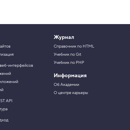
Журнал
айтов
Справочник по HTML
тизация
Учебник по Git
Учебник по PHP
 веб-интерфейсов
ожений
Информация
риложений
Об Академии
ий
О центре карьеры
ST API
тура
одход