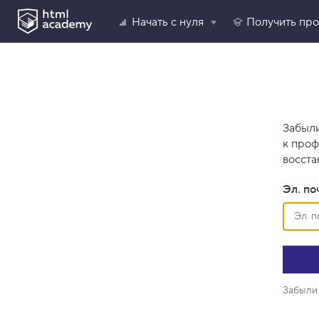
Начать с нуля
Получить пр
Забыли
к проф
восста
Эл. по
Забыли 