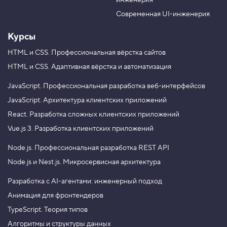
инженерия
b
a
e
m
Современная UI-инженерия
Курсы
HTML и CSS.
Профессиональная вёрстка сайтов
HTML и CSS.
Адаптивная вёрстка и автоматизация
JavaScript.
Профессиональная разработка веб-интерфейсов
JavaScript.
Архитектура клиентских приложений
React.
Разработка сложных клиентских приложений
Vue.js 3.
Разработка клиентских приложений
Node.js.
Профессиональная разработка REST API
Node.js и Nest.js.
Микросервисная архитектура
Разработка с AI-агентами: инженерный подход
Анимация для фронтендеров
TypeScript. Теория типов
Алгоритмы и структуры данных