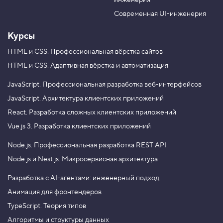
инженерия
b
a
e
m
Современная UI-инженерия
Курсы
HTML и CSS.
Профессиональная вёрстка сайтов
HTML и CSS.
Адаптивная вёрстка и автоматизация
JavaScript.
Профессиональная разработка веб-интерфейсов
JavaScript.
Архитектура клиентских приложений
React.
Разработка сложных клиентских приложений
Vue.js 3.
Разработка клиентских приложений
Node.js.
Профессиональная разработка REST API
Node.js и Nest.js.
Микросервисная архитектура
Разработка с AI-агентами: инженерный подход
Анимация для фронтендеров
TypeScript. Теория типов
Алгоритмы и структуры данных