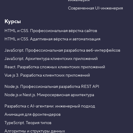
инженерия
b
a
e
m
Современная UI-инженерия
Курсы
HTML и CSS.
Профессиональная вёрстка сайтов
HTML и CSS.
Адаптивная вёрстка и автоматизация
JavaScript.
Профессиональная разработка веб-интерфейсов
JavaScript.
Архитектура клиентских приложений
React.
Разработка сложных клиентских приложений
Vue.js 3.
Разработка клиентских приложений
Node.js.
Профессиональная разработка REST API
Node.js и Nest.js.
Микросервисная архитектура
Разработка с AI-агентами: инженерный подход
Анимация для фронтендеров
TypeScript. Теория типов
Алгоритмы и структуры данных