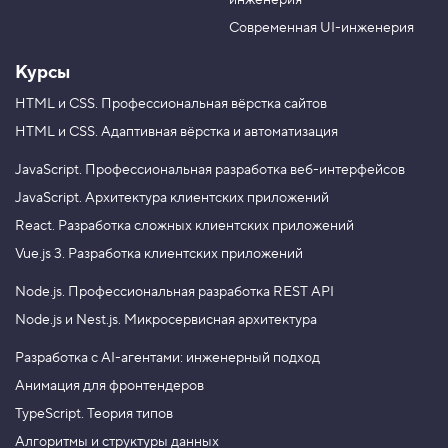
инженерия
b
a
e
m
Современная UI-инженерия
Курсы
HTML и CSS.
Профессиональная вёрстка сайтов
HTML и CSS.
Адаптивная вёрстка и автоматизация
JavaScript.
Профессиональная разработка веб-интерфейсов
JavaScript.
Архитектура клиентских приложений
React.
Разработка сложных клиентских приложений
Vue.js 3.
Разработка клиентских приложений
Node.js.
Профессиональная разработка REST API
Node.js и Nest.js.
Микросервисная архитектура
Разработка с AI-агентами: инженерный подход
Анимация для фронтендеров
TypeScript. Теория типов
Алгоритмы и структуры данных