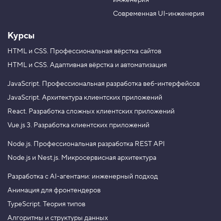
инженерия
b
a
e
m
Современная UI-инженерия
Курсы
HTML и CSS.
Профессиональная вёрстка сайтов
HTML и CSS.
Адаптивная вёрстка и автоматизация
JavaScript.
Профессиональная разработка веб-интерфейсов
JavaScript.
Архитектура клиентских приложений
React.
Разработка сложных клиентских приложений
Vue.js 3.
Разработка клиентских приложений
Node.js.
Профессиональная разработка REST API
Node.js и Nest.js.
Микросервисная архитектура
Разработка с AI-агентами: инженерный подход
Анимация для фронтендеров
TypeScript. Теория типов
Алгоритмы и структуры данных