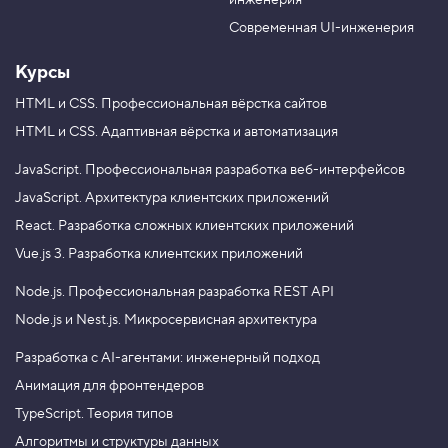
инженерия
b
a
e
m
Современная UI-инженерия
Курсы
HTML и CSS.
Профессиональная вёрстка сайтов
HTML и CSS.
Адаптивная вёрстка и автоматизация
JavaScript.
Профессиональная разработка веб-интерфейсов
JavaScript.
Архитектура клиентских приложений
React.
Разработка сложных клиентских приложений
Vue.js 3.
Разработка клиентских приложений
Node.js.
Профессиональная разработка REST API
Node.js и Nest.js.
Микросервисная архитектура
Разработка с AI-агентами: инженерный подход
Анимация для фронтендеров
TypeScript. Теория типов
Алгоритмы и структуры данных