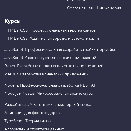
инженерия
b
a
e
m
Современная UI-инженерия
Курсы
HTML и CSS.
Профессиональная вёрстка сайтов
HTML и CSS.
Адаптивная вёрстка и автоматизация
JavaScript.
Профессиональная разработка веб-интерфейсов
JavaScript.
Архитектура клиентских приложений
React.
Разработка сложных клиентских приложений
Vue.js 3.
Разработка клиентских приложений
Node.js.
Профессиональная разработка REST API
Node.js и Nest.js.
Микросервисная архитектура
Разработка с AI-агентами: инженерный подход
Анимация для фронтендеров
TypeScript. Теория типов
Алгоритмы и структуры данных