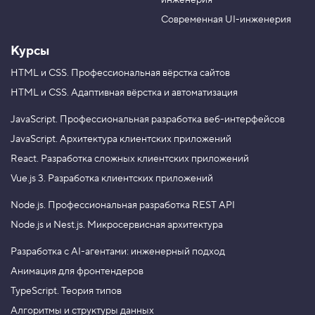
инженерия
b
a
e
m
Современная UI-инженерия
Курсы
HTML и CSS.
Профессиональная вёрстка сайтов
HTML и CSS.
Адаптивная вёрстка и автоматизация
JavaScript.
Профессиональная разработка веб-интерфейсов
JavaScript.
Архитектура клиентских приложений
React.
Разработка сложных клиентских приложений
Vue.js 3.
Разработка клиентских приложений
Node.js.
Профессиональная разработка REST API
Node.js и Nest.js.
Микросервисная архитектура
Разработка с AI-агентами: инженерный подход
Анимация для фронтендеров
TypeScript. Теория типов
Алгоритмы и структуры данных