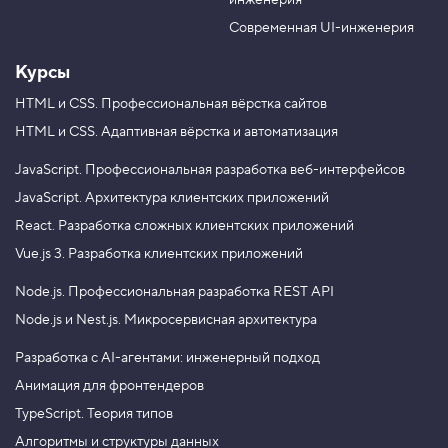
инженерия
b
a
e
m
Современная UI-инженерия
Курсы
HTML и CSS.
Профессиональная вёрстка сайтов
HTML и CSS.
Адаптивная вёрстка и автоматизация
JavaScript.
Профессиональная разработка веб-интерфейсов
JavaScript.
Архитектура клиентских приложений
React.
Разработка сложных клиентских приложений
Vue.js 3.
Разработка клиентских приложений
Node.js.
Профессиональная разработка REST API
Node.js и Nest.js.
Микросервисная архитектура
Разработка с AI-агентами: инженерный подход
Анимация для фронтендеров
TypeScript. Теория типов
Алгоритмы и структуры данных